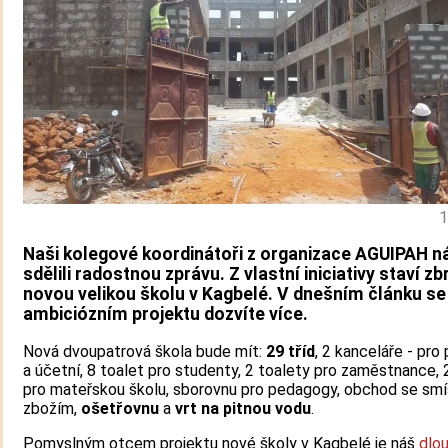
1
Naši kolegové koordinátoři z organizace AGUIPAH 
sdělili radostnou zprávu. Z vlastní iniciativy staví z
novou velikou školu v Kagbelé. V dnešním článku s
ambiciózním projektu dozvíte více.
Nová dvoupatrová škola bude mít:
29 tříd
, 2 kanceláře - pr
a účetní, 8 toalet pro studenty, 2 toalety pro zaměstnance, 
pro mateřskou školu, sborovnu pro pedagogy, obchod se sm
zbožím,
ošetřovnu
a
vrt na pitnou vodu
.
Pomyslným otcem projektu nové školy v Kagbelé je náš
dlo