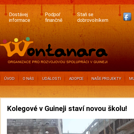
Skip
to
main
Dostávej
Podpoř
Staň se
content
informace
finančně
dobrovolníkem
ÚVOD
O NÁS
UDÁLOSTI
ADOPCE
NAŠE PROJEKTY
MU
Kolegové v Guineji staví novou školu!