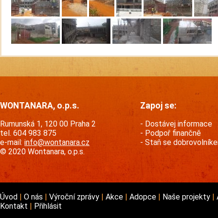
WONTANARA, o.p.s.
Zapoj se:
Rumunská 1, 120 00 Praha 2
Dostávej informace
tel. 604 983 875
Podpoř finančně
e-mail:
info@wontanara.cz
Staň se dobrovolník
© 2020 Wontanara, o.p.s.
Úvod
O nás
Výroční zprávy
Akce
Adopce
Naše projekty
Kontakt
Přihlásit