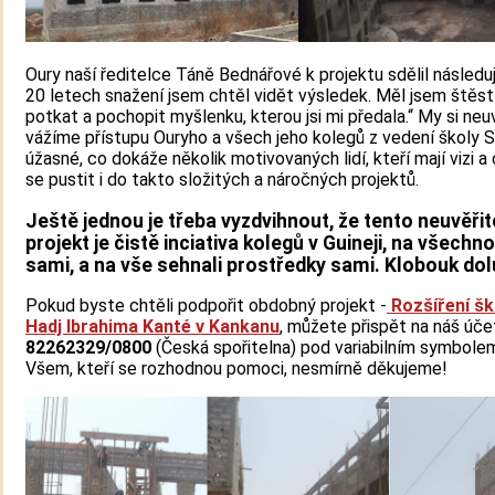
Oury naší ředitelce Táně Bednářové k projektu sdělil následuj
20 letech snažení jsem chtěl vidět výsledek. Měl jsem štěst
potkat a pochopit myšlenku, kterou jsi mi předala.“ My si neu
vážíme přístupu Ouryho a všech jeho kolegů z vedení školy S
úžasné, co dokáže několik motivovaných lidí, kteří mají vizi a
se pustit i do takto složitých a náročných projektů.
Ještě jednou je třeba vyzdvihnout, že tento neuvěřit
projekt je čistě inciativa kolegů v Guineji, na všechno
sami, a na vše sehnali prostředky sami. Klobouk dol
Pokud byste chtěli podpořit obdobný projekt -
Rozšíření šk
Hadj Ibrahima Kanté v Kankanu
, můžete přispět na náš úče
82262329/0800
(Česká spořitelna) pod variabilním symbol
Všem, kteří se rozhodnou pomoci, nesmírně děkujeme!