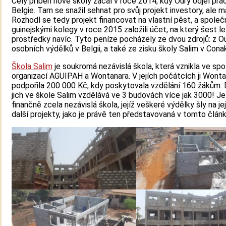
Celý příběh nové školy začal v roce 2014, kdy Oury odjel pr
Belgie. Tam se snažil sehnat pro svůj projekt investory, ale m
Rozhodl se tedy projekt financovat na vlastní pěst, a společ
guinejskými kolegy v roce 2015 založili účet, na který šest le
prostředky navíc. Tyto peníze pocházely ze dvou zdrojů: z O
osobních výdělků v Belgii, a také ze zisku školy Salim v Conak
Škola Salim
je soukromá nezávislá škola, která vznikla ve spo
organizací AGUIPAH a Wontanara. V jejích počátcích ji Wont
podpořila 200 000 Kč, kdy poskytovala vzdělání 160 žákům.
jich ve škole Salim vzdělává ve 3 budovách více jak 3000! Je
finančně zcela nezávislá škola, jejíž veškeré výdělky šly na jej
další projekty, jako je právě ten představovaná v tomto článk