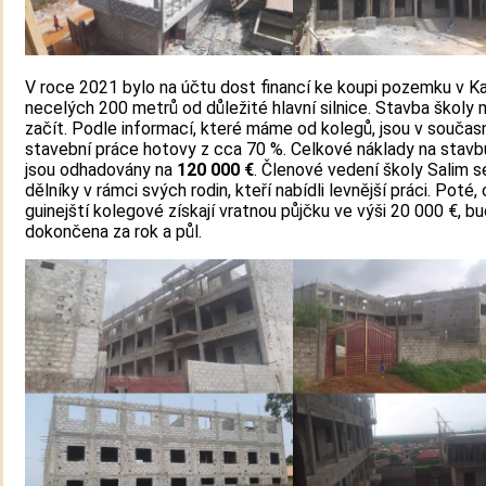
V roce 2021 bylo na účtu dost financí ke koupi pozemku v K
necelých 200 metrů od důležité hlavní silnice. Stavba školy 
začít. Podle informací, které máme od kolegů, jsou v součas
stavební práce hotovy z cca 70 %. Celkové náklady na stavb
jsou odhadovány na
120 000 €
. Členové vedení školy Salim s
dělníky v rámci svých rodin, kteří nabídli levnější práci. Poté, 
guinejští kolegové získají vratnou půjčku ve výši 20 000 €, b
dokončena za rok a půl.