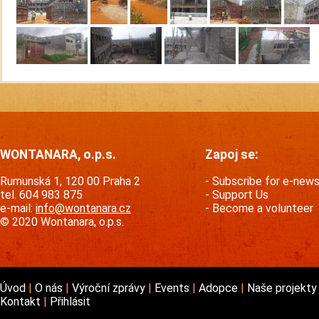
WONTANARA, o.p.s.
Zapoj se:
Rumunská 1, 120 00 Praha 2
Subscribe for e-new
tel. 604 983 875
Support Us
e-mail:
info@wontanara.cz
Become a volunteer
© 2020 Wontanara, o.p.s.
Úvod
O nás
Výroční zprávy
Events
Adopce
Naše projekt
Kontakt
Přihlásit