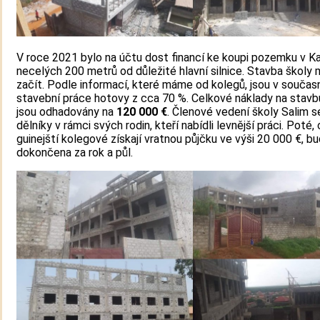
V roce 2021 bylo na účtu dost financí ke koupi pozemku v K
necelých 200 metrů od důležité hlavní silnice. Stavba školy 
začít. Podle informací, které máme od kolegů, jsou v součas
stavební práce hotovy z cca 70 %. Celkové náklady na stavb
jsou odhadovány na
120 000 €
. Členové vedení školy Salim s
dělníky v rámci svých rodin, kteří nabídli levnější práci. Poté, 
guinejští kolegové získají vratnou půjčku ve výši 20 000 €, b
dokončena za rok a půl.