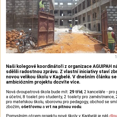
1
Naši kolegové koordinátoři z organizace AGUIPAH 
sdělili radostnou zprávu. Z vlastní iniciativy staví z
novou velikou školu v Kagbelé. V dnešním článku s
ambiciózním projektu dozvíte více.
Nová dvoupatrová škola bude mít:
29 tříd
, 2 kanceláře - pr
a účetní, 8 toalet pro studenty, 2 toalety pro zaměstnance, 
pro mateřskou školu, sborovnu pro pedagogy, obchod se sm
zbožím,
ošetřovnu
a
vrt na pitnou vodu
.
Pomyslným otcem projektu nové školy v Kagbelé je náš
dlo