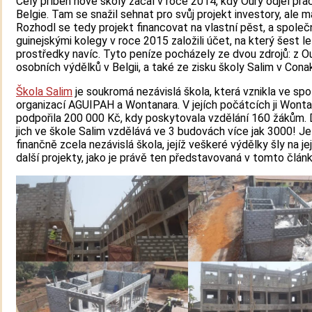
Celý příběh nové školy začal v roce 2014, kdy Oury odjel pr
Belgie. Tam se snažil sehnat pro svůj projekt investory, ale m
Rozhodl se tedy projekt financovat na vlastní pěst, a společ
guinejskými kolegy v roce 2015 založili účet, na který šest le
prostředky navíc. Tyto peníze pocházely ze dvou zdrojů: z O
osobních výdělků v Belgii, a také ze zisku školy Salim v Conak
Škola Salim
je soukromá nezávislá škola, která vznikla ve spo
organizací AGUIPAH a Wontanara. V jejích počátcích ji Wont
podpořila 200 000 Kč, kdy poskytovala vzdělání 160 žákům.
jich ve škole Salim vzdělává ve 3 budovách více jak 3000! Je
finančně zcela nezávislá škola, jejíž veškeré výdělky šly na jej
další projekty, jako je právě ten představovaná v tomto článk