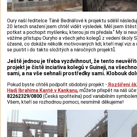
Oury naší ředitelce Táně Bednářové k projektu sdělil následuj
20 letech snažení jsem chtěl vidět výsledek. Měl jsem štěst
potkat a pochopit myšlenku, kterou jsi mi předala.“ My si neu
vážíme přístupu Ouryho a všech jeho kolegů z vedení školy S
úžasné, co dokáže několik motivovaných lidí, kteří mají vizi a
se pustit i do takto složitých a náročných projektů.
Ještě jednou je třeba vyzdvihnout, že tento neuvěřit
projekt je čistě inciativa kolegů v Guineji, na všechno
sami, a na vše sehnali prostředky sami. Klobouk dol
Pokud byste chtěli podpořit obdobný projekt -
Rozšíření šk
Hadj Ibrahima Kanté v Kankanu
, můžete přispět na náš úče
82262329/0800
(Česká spořitelna) pod variabilním symbol
Všem, kteří se rozhodnou pomoci, nesmírně děkujeme!