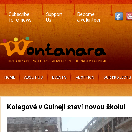
Skip
to
main
Subscribe
Support
Become
content
for e-news
Us
a volunteer
HOME
ABOUT US
EVENTS
ADOPTION
OUR PROJECTS
Kolegové v Guineji staví novou školu!