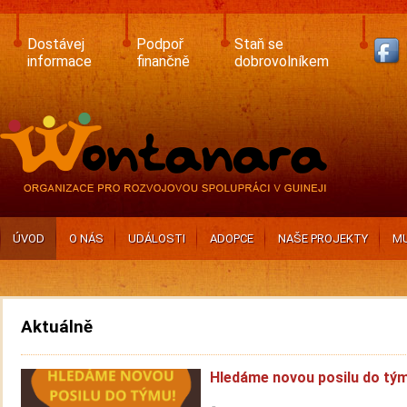
Skip
to
main
Dostávej
Podpoř
Staň se
content
informace
finančně
dobrovolníkem
ÚVOD
O NÁS
UDÁLOSTI
ADOPCE
NAŠE PROJEKTY
MU
Aktuálně
Hledáme novou posilu do tý