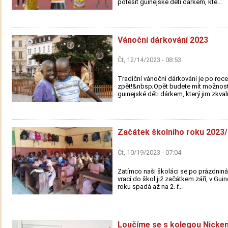
potěšit guinejské děti dárkem, kte...
Vánoční dárkování 2023
Čt, 12/14/2023 - 08:53
Tradiční vánoční dárkování je po roce
zpět!&nbsp;Opět budete mít možnost
guinejské děti dárkem, který jim zkvali.
Začátek školního roku 2023
Čt, 10/19/2023 - 07:04
Zatímco naši školáci se po prázdniná
vrací do škol již začátkem září, v Guin
roku spadá až na 2. ř...
Loučíme se s kolegou Nicke