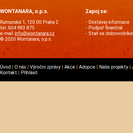
WONTANARA, o.p.s.
Zapoj se:
Rumunská 1, 120 00 Praha 2
Dostávej informace
tel. 604 983 875
Podpoř finančně
e-mail:
info@wontanara.cz
Staň se dobrovolník
© 2020 Wontanara, o.p.s.
Úvod
O nás
Výroční zprávy
Akce
Adopce
Naše projekty
Kontakt
Přihlásit