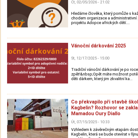
Čt, 02/05/2026 - 21:02
Hledáme člověka, který pomůže s k
chodem organizace a administrativn
projektu Adopce afrických dětí....
Vánoční dárkování 2025
St, 12/17/2025 - 15:00
Tradiční vánoční dárkování je po roce
zpět!&nbsp;Opět máte možnost potěš
děti dárkem, který jim zkvalitní ka...
Co překvapilo při stavbě ško
Kagbelin? Rozhovor se zakl
Mamadou Oury Diallo
Út, 07/15/2025 - 10:33
Vzhledem k závěrečným etapám dost
Kagbelin, která se bude otevírat v říjn