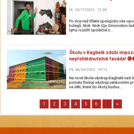
Út, 10/17/2023 - 12:38
Po více než tříleté spolupráci nás opo
kolegů, Nick. Nick Ojo Omorodion řa
týmu rozšířil společně s...
Školu v Kagbelé zdobí impoz
nepřehlédnutelná fasáda! 🔴
Pá, 06/30/2023 - 10:13
Na nové škole v&nbsp;Kagbelé naši 
pomalu finišují s&nbsp;venkovními p
se děti, které do školy budou...
Stránka
1
Stránka
2
Stránka
3
Stránka
4
Stránka
5
Stránka
6
…
Next
»
Pagination
page