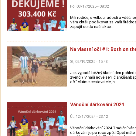
Po, 03/17/2025 - 08:32
Milí rodiče, s velkou radostí a vděčn
Vám chtěli poděkovat za Vaši štědros
zapojit se do naší akce...
Na vlastní oči #1: Both on th
St, 02/19/2025 - 15:43
Jak vypadá běžný školní den pohle
zvenčí? V naší nové sérii článků&nbsp
oči“ vítáme cestovatele, h...
Vánoční dárkování 2024
Út, 12/17/2024 - 23:12
Vánoční dárkování 2024 Tradiční ván
dárkování je po roce zpět! Opět mát