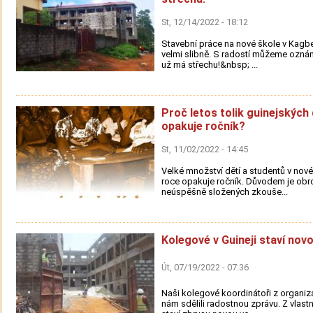
St, 12/14/2022 - 18:12
Stavební práce na nové škole v Kagbe
velmi slibně. S radostí můžeme oznám
už má střechu!&nbsp; ...
Proč letos tolik guinejských 
opakuje ročník?
St, 11/02/2022 - 14:45
Velké množství dětí a studentů v nov
roce opakuje ročník. Důvodem je obr
neúspěšně složených zkouše...
Kolegové v Guineji staví novo
Út, 07/19/2022 - 07:36
Naši kolegové koordinátoři z organi
nám sdělili radostnou zprávu. Z vlastní