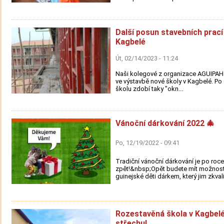
Další posun stavebních prací
Kagbelé
Út, 02/14/2023 - 11:24
Naši kolegové z organizace AGUIPAH 
ve výstavbě nové školy v Kagbelé. Po 
školu zdobí taky "okn...
Vánoční dárkování 2022 🎄
Po, 12/19/2022 - 09:41
Tradiční vánoční dárkování je po roce
zpět!&nbsp;Opět budete mít možnost
guinejské děti dárkem, který jim zkvali.
Rozestavěná škola v Kagbel
střechu!