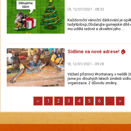
Út, 12/07/2021 - 08:32
Každoroční vánoční dárkování je opě
tady!&nbsp;Obdarujte guinejské dítě 
mu udělá radost a zkvalitní jeho ...
Sídlíme na nové adrese! 🏠
St, 12/01/2021 - 09:28
Vážení příznivci Wontanary, v neděli 2
jsme po dlouhých letech změnili sídlo
organizace. Z důvodu změny...
Previous
‹‹
Stránka
1
Stránka
2
Stránka
3
Stránka
4
Stránka
5
Stránka
6
…
Next
»
Pagination
page
page