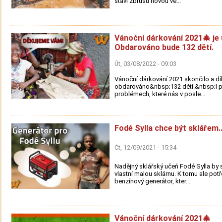
staví zbrusu novou ve...
Vánoční dárkování 2021🎄 je 
Obdarováno bude 132 dětí.
Út, 03/08/2022 - 09:03
Vánoční dárkování 2021 skončilo a d
obdarováno&nbsp;132 dětí.&nbsp;I p
problémech, které nás v posle...
Fodé Sylla chce být sklářem..
Čt, 12/09/2021 - 15:34
Nadějný sklářský učeň Fodé Sylla by s
vlastní malou sklárnu. K tomu ale pot
benzínový generátor, kter...
Vánoční dárkování 2021🎄