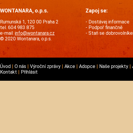
WONTANARA, o.p.s.
Zapoj se:
Rumunská 1, 120 00 Praha 2
Dostávej informace
tel. 604 983 875
Podpoř finančně
e-mail:
info@wontanara.cz
Staň se dobrovolník
© 2020 Wontanara, o.p.s.
Úvod
O nás
Výroční zprávy
Akce
Adopce
Naše projekty
Kontakt
Přihlásit