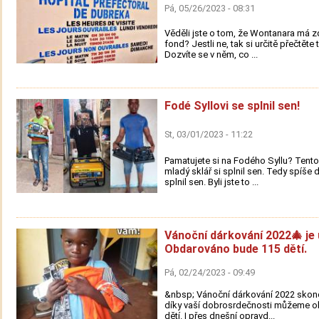
Pá, 05/26/2023 - 08:31
Věděli jste o tom, že Wontanara má z
fond? Jestli ne, tak si určitě přečtěte 
Dozvíte se v něm, co ...
Fodé Syllovi se splnil sen!
St, 03/01/2023 - 11:22
Pamatujete si na Fodého Syllu? Tento
mladý sklář si splnil sen. Tedy spíše 
splnil sen. Byli jste to ...
Vánoční dárkování 2022🎄 je 
Obdarováno bude 115 dětí.
Pá, 02/24/2023 - 09:49
&nbsp; Vánoční dárkování 2022 skon
díky vaší dobrosrdečnosti můžeme o
dětí. I přes dnešní opravd...