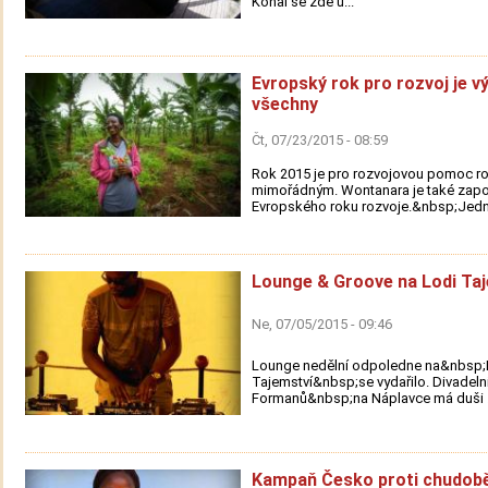
Konal se zde u...
Evropský rok pro rozvoj je v
všechny
Čt, 07/23/2015 - 08:59
Rok 2015 je pro rozvojovou pomoc 
mimořádným. Wontanara je také zapo
Evropského roku rozvoje.&nbsp;Jedná
Lounge & Groove na Lodi Ta
Ne, 07/05/2015 - 09:46
Lounge nedělní odpoledne na&nbsp;
Tajemství&nbsp;se vydařilo. Divadelní
Formanů&nbsp;na Náplavce má duši .
Kampaň Česko proti chudob