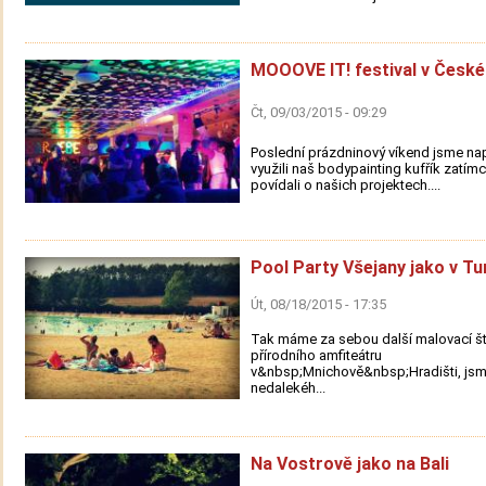
MOOOVE IT! festival v České
Čt, 09/03/2015 - 09:29
Poslední prázdninový víkend jsme na
využili naš bodypainting kufřík zatím
povídali o našich projektech....
Pool Party Všejany jako v Tu
Út, 08/18/2015 - 17:35
Tak máme za sebou další malovací št
přírodního amfiteátru
v&nbsp;Mnichově&nbsp;Hradišti, jsme
nedalekéh...
Na Vostrově jako na Bali