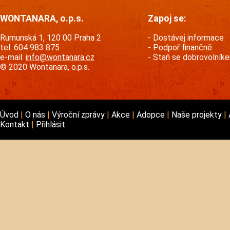
WONTANARA, o.p.s.
Zapoj se:
Rumunská 1, 120 00 Praha 2
Dostávej informace
tel. 604 983 875
Podpoř finančně
e-mail:
info@wontanara.cz
Staň se dobrovolník
© 2020 Wontanara, o.p.s.
Úvod
O nás
Výroční zprávy
Akce
Adopce
Naše projekty
Kontakt
Přihlásit