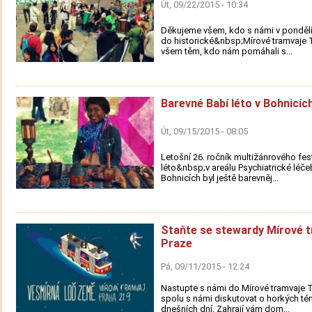
Út, 09/22/2015 - 10:34
Děkujeme všem, kdo s námi v pondělí
do historické&nbsp;Mírové tramvaje 
všem těm, kdo nám pomáhali s...
Barevné Babí léto v Bohnicíc
Út, 09/15/2015 - 08:05
Letošní 26. ročník multižánrového fes
léto&nbsp;v areálu Psychiatrické léče
Bohnicích byl ještě barevněj...
Staňte se stewardy Mírové t
Praze
Pá, 09/11/2015 - 12:24
Nastupte s námi do Mírové tramvaje 
spolu s námi diskutovat o horkých t
dnešních dní. Zahrají vám dom...