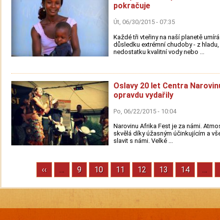
pokračuje
Út, 06/30/2015 - 07:35
Každé tři vteřiny na naší planetě umírá 
důsledku extrémní chudoby - z hladu, 
nedostatku kvalitní vody nebo ...
Oslavy 20 let Centra Narovin
opravdu vydařily
Po, 06/22/2015 - 10:04
Narovinu Afrika Fest je za námi. Atmo
skvělá díky úžasným účinkujícím a vše
slavit s námi. Velké ...
Previous
‹‹
…
Stránka
9
Stránka
10
Stránka
11
Stránka
12
Stránka
13
Stránka
14
…
Pagination
page