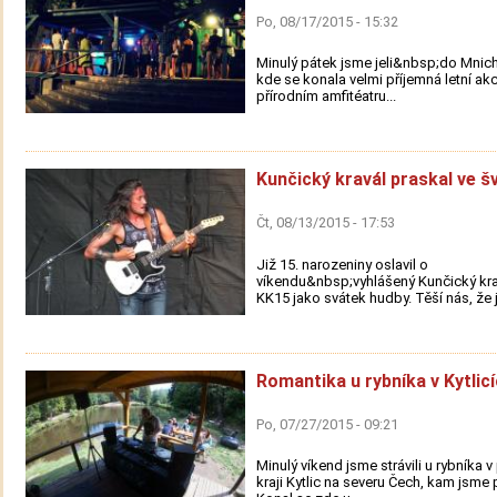
Po, 08/17/2015 - 15:32
Minulý pátek jsme jeli&nbsp;do Mnich
kde se konala velmi příjemná letní ak
přírodním amfitéatru...
Kunčický kravál praskal ve š
Čt, 08/13/2015 - 17:53
Již 15. narozeniny oslavil o
víkendu&nbsp;vyhlášený Kunčický kra
KK15 jako svátek hudby. Těší nás, že js
Romantika u rybníka v Kytlic
Po, 07/27/2015 - 09:21
Minulý víkend jsme strávili u rybníka
kraji Kytlic na severu Čech, kam jsme p