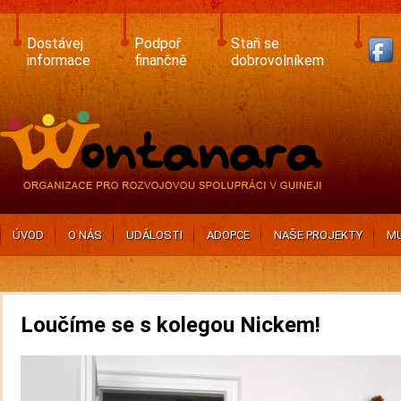
Skip
to
main
Dostávej
Podpoř
Staň se
content
informace
finančně
dobrovolníkem
ÚVOD
O NÁS
UDÁLOSTI
ADOPCE
NAŠE PROJEKTY
MU
Loučíme se s kolegou Nickem!