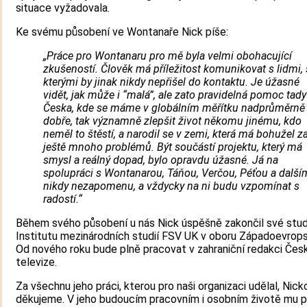
situace vyžadovala.
Ke svému působení ve Wontanaře Nick píše:
„Práce pro Wontanaru pro mě byla velmi obohacující
zkušeností. Člověk má příležitost komunikovat s lidmi, 
kterými by jinak nikdy nepřišel do kontaktu. Je úžasné
vidět, jak může i “malá”, ale zato pravidelná pomoc tady
Česka, kde se máme v globálním měřítku nadprůměrně
dobře, tak významně zlepšit život někomu jinému, kdo
neměl to štěstí, a narodil se v zemi, která má bohužel z
ještě mnoho problémů. Být součástí projektu, který má
smysl a reálný dopad, bylo opravdu úžasné. Já na
spolupráci s Wontanarou, Táňou, Verčou, Péťou a další
nikdy nezapomenu, a vždycky na ni budu vzpomínat s
radostí.“
Během svého působení u nás Nick úspěšně zakončil své stu
Institutu mezinárodních studií FSV UK v oboru Západoevrops
Od nového roku bude plně pracovat v zahraniční redakci Čes
televize.
Za všechnu jeho práci, kterou pro naši organizaci udělal, Nick
děkujeme. V jeho budoucím pracovním i osobním životě mu 