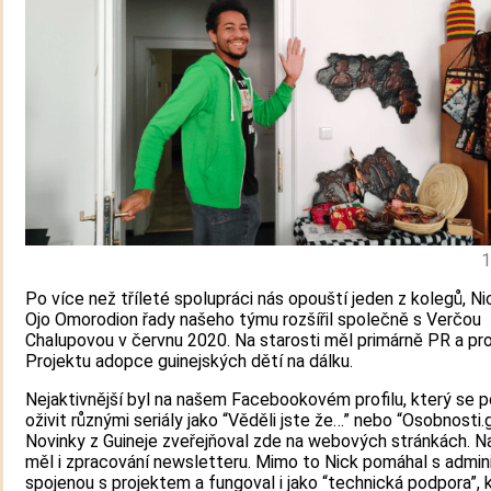
1
Po více než tříleté spolupráci nás opouští jeden z kolegů, Ni
Ojo Omorodion řady našeho týmu rozšířil společně s Verčou
Chalupovou v červnu 2020. Na starosti měl primárně PR a pr
Projektu adopce guinejských dětí na dálku.
Nejaktivnější byl na našem Facebookovém profilu, který se 
oživit různými seriály jako “Věděli jste že…” nebo “Osobnosti.g
Novinky z Guineje zveřejňoval zde na webových stránkách. Na
měl i zpracování newsletteru. Mimo to Nick pomáhal s admin
spojenou s projektem a fungoval i jako “technická podpora”, 