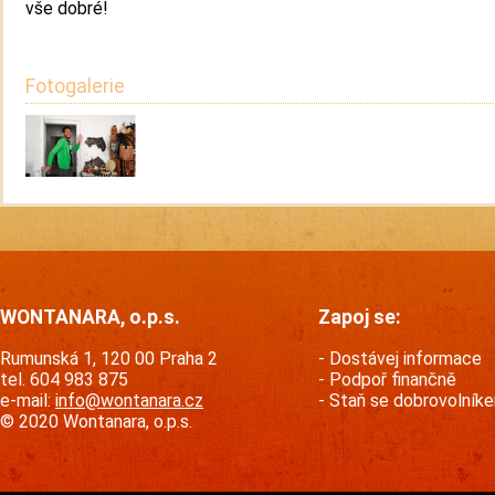
vše dobré!
Fotogalerie
WONTANARA, o.p.s.
Zapoj se:
Rumunská 1, 120 00 Praha 2
Dostávej informace
tel. 604 983 875
Podpoř finančně
e-mail:
info@wontanara.cz
Staň se dobrovolník
© 2020 Wontanara, o.p.s.