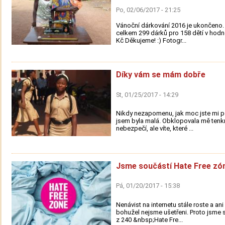
Po, 02/06/2017 - 21:25
Vánoční dárkování 2016 je ukončeno. 
celkem 299 dárků pro 158 dětí v hodn
Kč Děkujeme! :) Fotogr...
Díky vám se mám dobře
St, 01/25/2017 - 14:29
Nikdy nezapomenu, jak moc jste mi p
jsem byla malá. Obklopovala mě tenkr
nebezpečí, ale víte, které ...
Jsme součástí Hate Free zó
Pá, 01/20/2017 - 15:38
Nenávist na internetu stále roste a an
bohužel nejsme ušetřeni. Proto jsme s
z 240 &nbsp;Hate Fre...