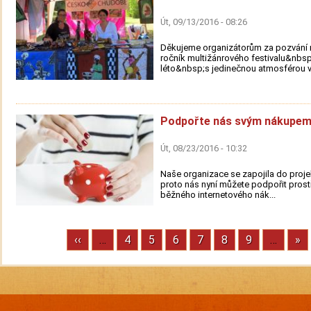
Út, 09/13/2016 - 08:26
Děkujeme organizátorům za pozvání n
ročník multižánrového festivalu&nbs
léto&nbsp;s jedinečnou atmosférou v.
Podpořte nás svým nákupem
Út, 08/23/2016 - 10:32
Naše organizace se zapojila do proje
proto nás nyní můžete podpořit prost
běžného internetového nák...
Previous
‹‹
…
Stránka
4
Stránka
5
Stránka
6
Stránka
7
Stránka
8
Stránka
9
…
Ne
»
Pagination
page
pa