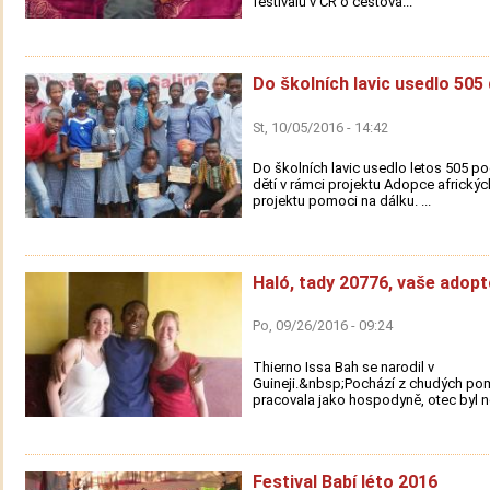
festivalů v ČR o cestová...
Do školních lavic usedlo 505 
St, 10/05/2016 - 14:42
Do školních lavic usedlo letos 505 
dětí v rámci projektu Adopce afrických
projektu pomoci na dálku. ...
Haló, tady 20776, vaše adopt
Po, 09/26/2016 - 09:24
Thierno Issa Bah se narodil v
Guineji.&nbsp;Pochází z chudých po
pracovala jako hospodyně, otec byl n
Festival Babí léto 2016