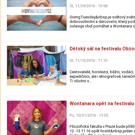
Út, 11/29/2016 - 10:58
GivingTuesday&nbsp;je světový svát
dobrovolnictví a dárcovství, který po
oslavuje chuť pomáhat a Wontanara se
Dětský sál na festivalu Obzo
Út, 11/15/2016 - 11:10
Cestovatelé, horolezci, běžci, vodáci, s
expedičníci, ale i etnografové, taneční
Ti všichni s...
Wontanara opět na festivalu
Po, 10/31/2016 - 13:05
Filozofická fakulta v Praze bude příšt
12.-13.11.16 opět hostit&nbsp;jeden z