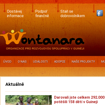
Skip
to
main
Dostávej
Podpoř
Staň se
content
informace
finančně
dobrovolníkem
ÚVOD
O NÁS
UDÁLOSTI
ADOPCE
NAŠE PROJEKTY
MU
Aktuálně
Darovali jste celkem 292.000
potěšili 158 dětí v Guineji