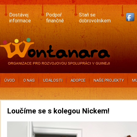
Skip
to
main
Dostávej
Podpoř
Staň se
content
informace
finančně
dobrovolníkem
ÚVOD
O NÁS
UDÁLOSTI
ADOPCE
NAŠE PROJEKTY
MU
Loučíme se s kolegou Nickem!