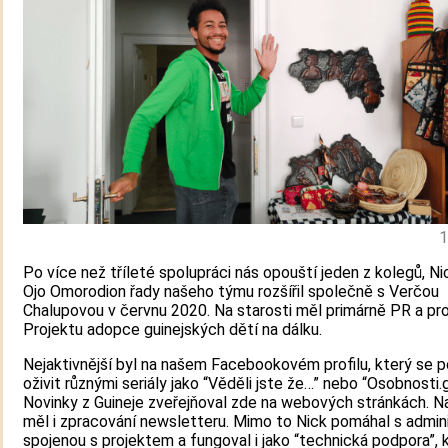
1
Po více než tříleté spolupráci nás opouští jeden z kolegů, Ni
Ojo Omorodion řady našeho týmu rozšířil společně s Verčou
Chalupovou v červnu 2020. Na starosti měl primárně PR a pr
Projektu adopce guinejských dětí na dálku.
Nejaktivnější byl na našem Facebookovém profilu, který se 
oživit různými seriály jako “Věděli jste že…” nebo “Osobnosti.g
Novinky z Guineje zveřejňoval zde na webových stránkách. Na
měl i zpracování newsletteru. Mimo to Nick pomáhal s admin
spojenou s projektem a fungoval i jako “technická podpora”, 