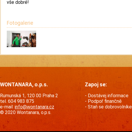
vše dobré!
Fotogalerie
WONTANARA, o.p.s.
Zapoj se:
Rumunská 1, 120 00 Praha 2
Dostávej informace
tel. 604 983 875
Podpoř finančně
e-mail:
info@wontanara.cz
Staň se dobrovolník
© 2020 Wontanara, o.p.s.