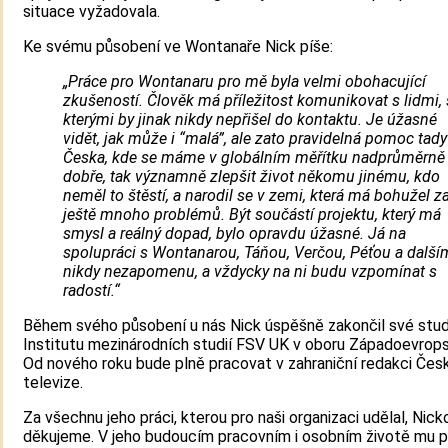
situace vyžadovala.
Ke svému působení ve Wontanaře Nick píše:
„Práce pro Wontanaru pro mě byla velmi obohacující
zkušeností. Člověk má příležitost komunikovat s lidmi, 
kterými by jinak nikdy nepřišel do kontaktu. Je úžasné
vidět, jak může i “malá”, ale zato pravidelná pomoc tady
Česka, kde se máme v globálním měřítku nadprůměrně
dobře, tak významně zlepšit život někomu jinému, kdo
neměl to štěstí, a narodil se v zemi, která má bohužel z
ještě mnoho problémů. Být součástí projektu, který má
smysl a reálný dopad, bylo opravdu úžasné. Já na
spolupráci s Wontanarou, Táňou, Verčou, Péťou a další
nikdy nezapomenu, a vždycky na ni budu vzpomínat s
radostí.“
Během svého působení u nás Nick úspěšně zakončil své stu
Institutu mezinárodních studií FSV UK v oboru Západoevrops
Od nového roku bude plně pracovat v zahraniční redakci Čes
televize.
Za všechnu jeho práci, kterou pro naši organizaci udělal, Nick
děkujeme. V jeho budoucím pracovním i osobním životě mu 