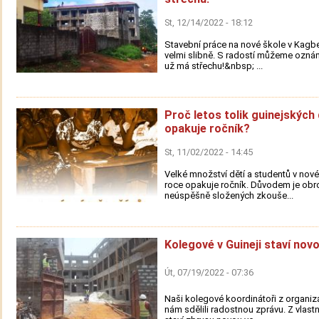
St, 12/14/2022 - 18:12
Stavební práce na nové škole v Kagbe
velmi slibně. S radostí můžeme oznám
už má střechu!&nbsp; ...
Proč letos tolik guinejských 
opakuje ročník?
St, 11/02/2022 - 14:45
Velké množství dětí a studentů v nov
roce opakuje ročník. Důvodem je obr
neúspěšně složených zkouše...
Kolegové v Guineji staví novo
Út, 07/19/2022 - 07:36
Naši kolegové koordinátoři z organi
nám sdělili radostnou zprávu. Z vlastní