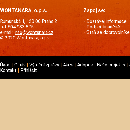
WONTANARA, o.p.s.
Zapoj se:
Rumunská 1, 120 00 Praha 2
Dostávej informace
tel. 604 983 875
Podpoř finančně
e-mail:
info@wontanara.cz
Staň se dobrovolník
© 2020 Wontanara, o.p.s.
Úvod
O nás
Výroční zprávy
Akce
Adopce
Naše projekty
Kontakt
Přihlásit