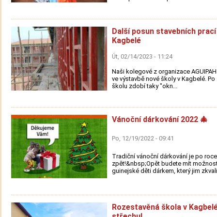
Další posun stavebních prací
Kagbelé
Út, 02/14/2023 - 11:24
Naši kolegové z organizace AGUIPAH 
ve výstavbě nové školy v Kagbelé. Po 
školu zdobí taky "okn...
Vánoční dárkování 2022 🎄
Po, 12/19/2022 - 09:41
Tradiční vánoční dárkování je po roce
zpět!&nbsp;Opět budete mít možnost
guinejské děti dárkem, který jim zkvali.
Rozestavěná škola v Kagbel
střechu!