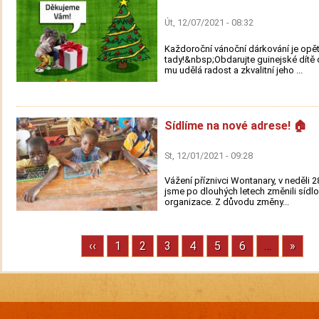
Út, 12/07/2021 - 08:32
Každoroční vánoční dárkování je opě
tady!&nbsp;Obdarujte guinejské dítě 
mu udělá radost a zkvalitní jeho ...
Sídlíme na nové adrese! 🏠
St, 12/01/2021 - 09:28
Vážení příznivci Wontanary, v neděli 2
jsme po dlouhých letech změnili sídlo
organizace. Z důvodu změny...
Previous
‹‹
Stránka
1
Stránka
2
Stránka
3
Stránka
4
Stránka
5
Stránka
6
…
Next
»
Pagination
page
page