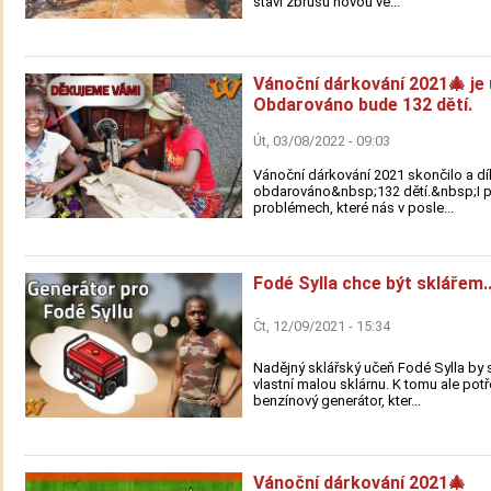
staví zbrusu novou ve...
Vánoční dárkování 2021🎄 je 
Obdarováno bude 132 dětí.
Út, 03/08/2022 - 09:03
Vánoční dárkování 2021 skončilo a d
obdarováno&nbsp;132 dětí.&nbsp;I p
problémech, které nás v posle...
Fodé Sylla chce být sklářem..
Čt, 12/09/2021 - 15:34
Nadějný sklářský učeň Fodé Sylla by s
vlastní malou sklárnu. K tomu ale pot
benzínový generátor, kter...
Vánoční dárkování 2021🎄