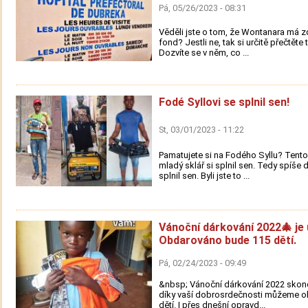
Pá, 05/26/2023 - 08:31
Věděli jste o tom, že Wontanara má z
fond? Jestli ne, tak si určitě přečtěte 
Dozvíte se v něm, co ...
Fodé Syllovi se splnil sen!
St, 03/01/2023 - 11:22
Pamatujete si na Fodého Syllu? Tento
mladý sklář si splnil sen. Tedy spíše 
splnil sen. Byli jste to ...
Vánoční dárkování 2022🎄 je 
Obdarováno bude 115 dětí.
Pá, 02/24/2023 - 09:49
&nbsp; Vánoční dárkování 2022 skon
díky vaší dobrosrdečnosti můžeme o
dětí. I přes dnešní opravd...