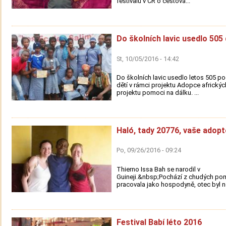
festivalů v ČR o cestová...
Do školních lavic usedlo 505 
St, 10/05/2016 - 14:42
Do školních lavic usedlo letos 505 
dětí v rámci projektu Adopce afrických
projektu pomoci na dálku. ...
Haló, tady 20776, vaše adopt
Po, 09/26/2016 - 09:24
Thierno Issa Bah se narodil v
Guineji.&nbsp;Pochází z chudých po
pracovala jako hospodyně, otec byl n
Festival Babí léto 2016