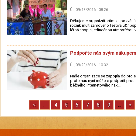
Út, 09/13/2016 - 08:26
Děkujeme organizátorům za pozvání n
ročník multižánrového festivalu&nbs
léto&nbsp;s jedinečnou atmosférou v.
Podpořte nás svým nákupem
Út, 08/23/2016 - 10:32
Naše organizace se zapojila do proje
proto nás nyní můžete podpořit prost
běžného internetového nák...
Previous
‹‹
…
Stránka
4
Stránka
5
Stránka
6
Stránka
7
Stránka
8
Stránka
9
…
Ne
»
Pagination
page
pa