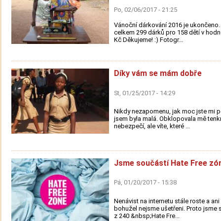
Po, 02/06/2017 - 21:25
Vánoční dárkování 2016 je ukončeno. 
celkem 299 dárků pro 158 dětí v hodn
Kč Děkujeme! :) Fotogr...
Díky vám se mám dobře
St, 01/25/2017 - 14:29
Nikdy nezapomenu, jak moc jste mi p
jsem byla malá. Obklopovala mě tenkr
nebezpečí, ale víte, které ...
Jsme součástí Hate Free zó
Pá, 01/20/2017 - 15:38
Nenávist na internetu stále roste a an
bohužel nejsme ušetřeni. Proto jsme s
z 240 &nbsp;Hate Fre...