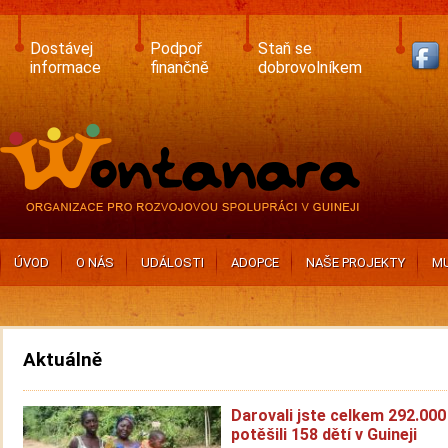
Skip
to
main
Dostávej
Podpoř
Staň se
content
informace
finančně
dobrovolníkem
ÚVOD
O NÁS
UDÁLOSTI
ADOPCE
NAŠE PROJEKTY
MU
Aktuálně
Darovali jste celkem 292.000
potěšili 158 dětí v Guineji