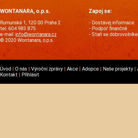
WONTANARA, o.p.s.
Zapoj se:
Rumunská 1, 120 00 Praha 2
Dostávej informace
tel. 604 983 875
Podpoř finančně
e-mail:
info@wontanara.cz
Staň se dobrovolník
© 2020 Wontanara, o.p.s.
Úvod
O nás
Výroční zprávy
Akce
Adopce
Naše projekty
Kontakt
Přihlásit