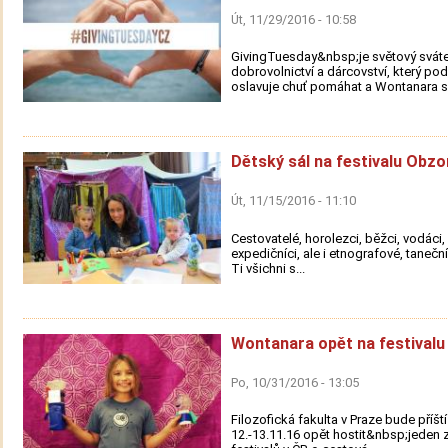
Út, 11/29/2016 - 10:58
GivingTuesday&nbsp;je světový svát
dobrovolnictví a dárcovství, který po
oslavuje chuť pomáhat a Wontanara se
Dětský sál na festivalu Obzo
Út, 11/15/2016 - 11:10
Cestovatelé, horolezci, běžci, vodáci, s
expedičníci, ale i etnografové, taneční
Ti všichni s...
Wontanara opět na festivalu
Po, 10/31/2016 - 13:05
Filozofická fakulta v Praze bude příšt
12.-13.11.16 opět hostit&nbsp;jeden z