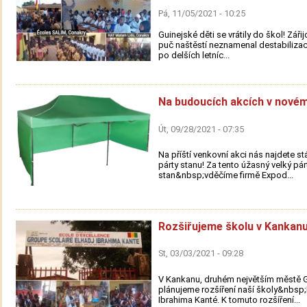
Pá, 11/05/2021 - 10:25
Guinejské děti se vrátily do škol! Záři
puč naštěstí neznamenal destabilizac
po delších letníc...
Na budoucích akcích v novém
Út, 09/28/2021 - 07:35
Na příští venkovní akci nás najdete s
párty stanu! Za tento úžasný velký pár
stan&nbsp;vděčíme firmě Expod...
Rozšiřujeme školu v Kankanu
St, 03/03/2021 - 09:28
V Kankanu, druhém největším městě G
plánujeme rozšíření naší školy&nbsp;
Ibrahima Kanté. K tomuto rozšíření...