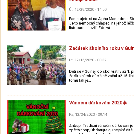
Út, 12/29/2020 - 14:50
Pamatujete si na Alphu Mamadoua Sid
Je to nemocný chlapec, na jehož léčbu
listopadu složili. Zde vá...
Začátek školního roku v Guin
Út, 12/15/2020 - 08:32
Děti se v Guineji do škol vrátily až 1. 
že školní rok oficiálně začal už 15. li
tomu tak je...
Vánoční dárkování 2020🎄
Pá, 12/04/2020 - 09:14
&nbsp; Tradiční vánoční dárkování je
zpět!&nbsp;Obdarujte guinejské dítě 