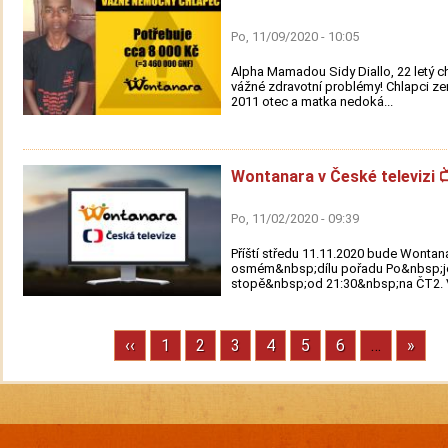
Po, 11/09/2020 - 10:05
Alpha Mamadou Sidy Diallo, 22 letý c
vážné zdravotní problémy! Chlapci ze
2011 otec a matka nedoká...
Wontanara v České televizi 
Po, 11/02/2020 - 09:39
Příští středu 11.11.2020 bude Wonta
osmém&nbsp;dílu pořadu Po&nbsp;j
stopě&nbsp;od 21:30&nbsp;na ČT2. V 
Previous
‹‹
Stránka
1
Stránka
2
Stránka
3
Stránka
4
Stránka
5
Stránka
6
…
Next
»
Pagination
page
page