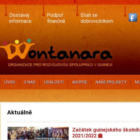
Skip
to
main
Dostávej
Podpoř
Staň se
content
informace
finančně
dobrovolníkem
ÚVOD
O NÁS
UDÁLOSTI
ADOPCE
NAŠE PROJEKTY
MU
Aktuálně
Začátek guinejského školníh
2021/2022 🏫