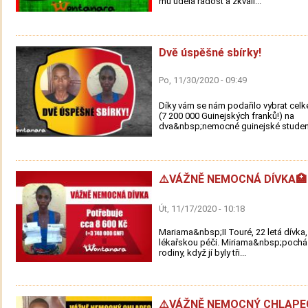
mu udělá radost a zkvali...
Dvě úspěšné sbírky!
Po, 11/30/2020 - 09:49
Díky vám se nám podařilo vybrat cel
(7 200 000 Guinejských franků!) na
dva&nbsp;nemocné guinejské studenty
⚠️VÁŽNĚ NEMOCNÁ DÍVKA🏥
Út, 11/17/2020 - 10:18
Mariama&nbsp;II Touré, 22 letá dívka,
lékařskou péči. Miriama&nbsp;pochá
rodiny, když jí byly tři...
⚠️VÁŽNĚ NEMOCNÝ CHLAPE