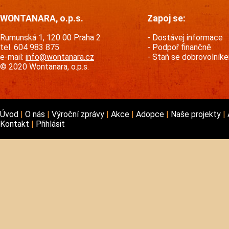
WONTANARA, o.p.s.
Zapoj se:
Rumunská 1, 120 00 Praha 2
Dostávej informace
tel. 604 983 875
Podpoř finančně
e-mail:
info@wontanara.cz
Staň se dobrovolník
© 2020 Wontanara, o.p.s.
Úvod
O nás
Výroční zprávy
Akce
Adopce
Naše projekty
Kontakt
Přihlásit