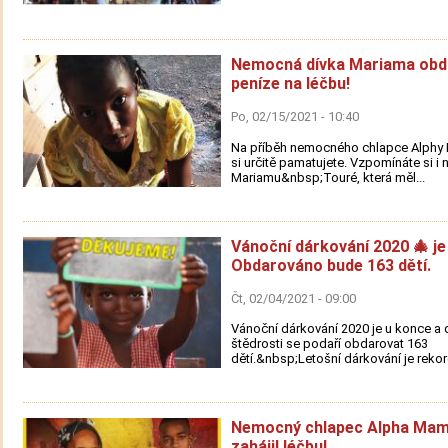
Nemocná dívka Mariama obd
peníze na léčbu!
Po, 02/15/2021 - 10:40
Na příběh nemocného chlapce Alph
si určitě pamatujete. Vzpomínáte si i 
Mariamu&nbsp;Touré, která měl...
Vánoční dárkování 2020 🎄 je
Obdarováno bude 163 dětí.
Čt, 02/04/2021 - 09:00
Vánoční dárkování 2020 je u konce a d
štědrosti se podaří obdarovat 163
dětí.&nbsp;Letošní dárkování je rekord
Nemocný chlapec Alpha Ma
zahájil léčbu!