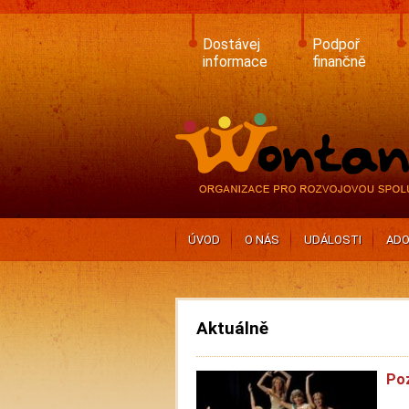
Skip
to
main
Dostávej
Podpoř
content
informace
finančně
ÚVOD
O NÁS
UDÁLOSTI
ADO
Aktuálně
Poz