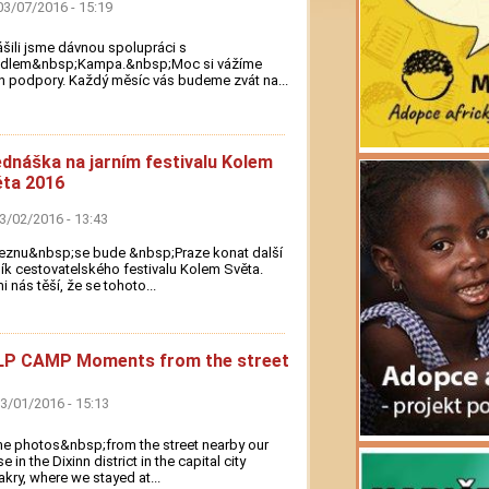
03/07/2016 - 15:19
šili jsme dávnou spolupráci s
adlem&nbsp;Kampa.&nbsp;Moc si vážíme
ch podpory. Každý měsíc vás budeme zvát na...
dnáška na jarním festivalu Kolem
ta 2016
03/02/2016 - 13:43
eznu&nbsp;se bude &nbsp;Praze konat další
ík cestovatelského festivalu Kolem Světa.
i nás těší, že se tohoto...
LP CAMP Moments from the street
03/01/2016 - 15:13
 photos&nbsp;from the street nearby our
e in the Dixinn district in the capital city
kry, where we stayed at...