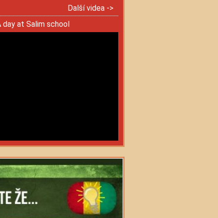
Další videa ->
 day at Salim school