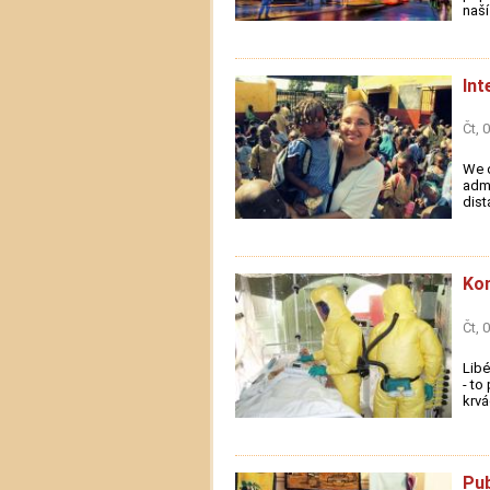
naší
Int
Čt, 
We o
admi
dist
Kon
Čt, 
Libé
- to
krvá
Pub