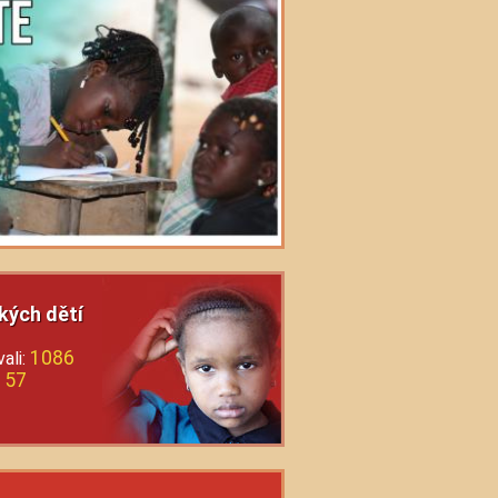
kých dětí
1086
ali:
57
: