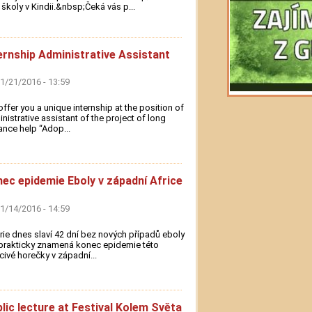
 školy v Kindii.&nbsp;Čeká vás p...
ernship Administrative Assistant
01/21/2016 - 13:59
ffer you a unique internship at the position of
nistrative assistant of the project of long
ance help ‘‘Adop...
ec epidemie Eboly v západní Africe
01/14/2016 - 14:59
rie dnes slaví 42 dní bez nových případů eboly
 prakticky znamená konec epidemie této
civé horečky v západní...
lic lecture at Festival Kolem Světa