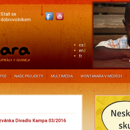
Staň se
dobrovolníkem
cs
en
fr
PCE
NAŠE PROJEKTY
MULTIMÉDIA
WONTANARA V MÉDIÍCH
vánka Divadlo Kampa 03/2016