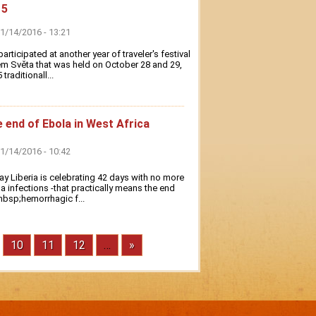
15
01/14/2016 - 13:21
articipated at another year of traveler's festival
m Světa that was held on October 28 and 29,
traditionall...
 end of Ebola in West Africa
01/14/2016 - 10:42
y Liberia is celebrating 42 days with no more
a infections -that practically means the end
bsp;hemorrhagic f...
ránka
Stránka
10
Stránka
11
Stránka
12
…
Next
»
page