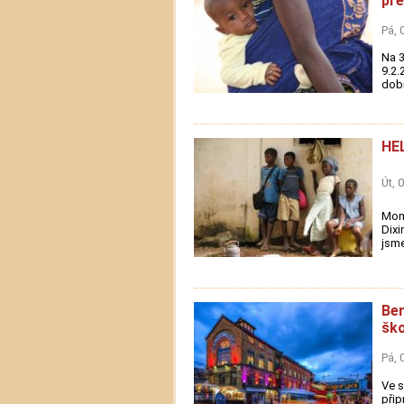
př
Pá, 
Na 3
9.2.
dobr
HE
Út, 
Mome
Dixi
jsme
Ben
ško
Pá, 
Ve s
přip