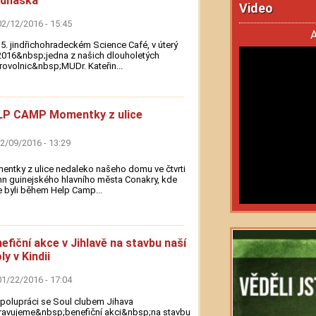
ednáška
Video
02/12/2016 - 15:45
A
5. jindřichohradeckém Science Café, v úterý
2016&nbsp;jedna z našich dlouholetých
ovolnic&nbsp;MUDr. Kateřin...
LP CAMP Momentky z ulice
02/09/2016 - 13:29
ntky z ulice nedaleko našeho domu ve čtvrti
nn guinejského hlavního města Conakry, kde
 byli během Help Camp...
efiční akce v Jihlavě na stavbu naší
ly v Kindii
01/22/2016 - 17:04
polupráci se Soul clubem Jihava
ravujeme&nbsp;benefiční akci&nbsp;na stavbu