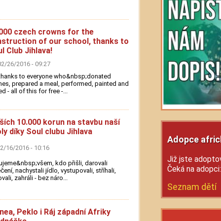
000 czech crowns for the
struction of our school, thanks to
l Club Jihlava!
02/26/2016 - 09:27
 thanks to everyone who&nbsp;donated
hes, prepared a meal, performed, painted and
d - all of this for free -...
ších 10.000 korun na stavbu naší
ly díky Soul clubu Jihlava
Adopce afric
02/16/2016 - 10:16
Již jste adoptov
jeme&nbsp;všem, kdo přišli, darovali
Čeká na adopci
čení, nachystali jídlo, vystupovali, stříhali,
vali, zahráli - bez náro...
Seznam dětí
nea, Peklo i Ráj západní Afriky