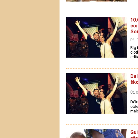
10.
con
Sou
Pá, 
Big
clot
edite
Dal
ško
Út, 
Děku
oble
malo
Gui