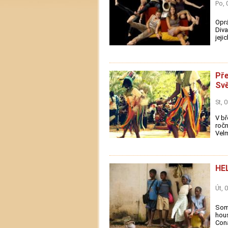
Po, 
Oprá
Div
jeji
Pře
Svě
St, 
V bř
ročn
Velm
HE
Út, 
Some
hous
Cona