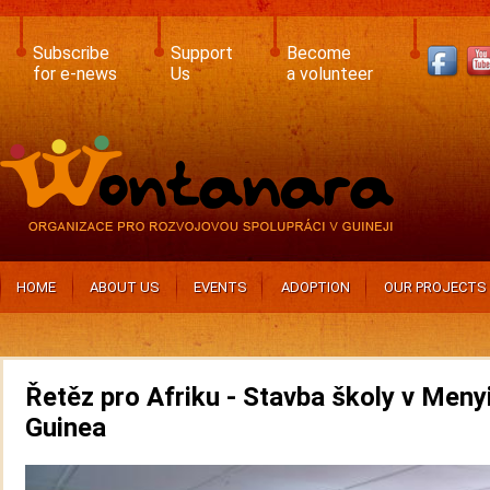
Skip
to
main
Subscribe
Support
Become
content
for e-news
Us
a volunteer
HOME
ABOUT US
EVENTS
ADOPTION
OUR PROJECTS
Řetěz pro Afriku - Stavba školy v Menyi
Guinea