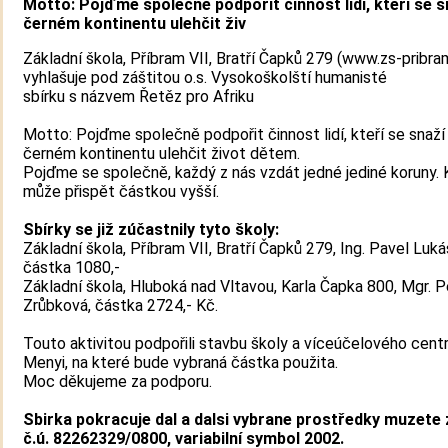
Motto: Pojďme společně podpořit činnost lidí, kteří se s
černém kontinentu ulehčit živ
Základní škola, Příbram VII, Bratří Čapků 279 (www.zs-pribra
vyhlašuje pod záštitou o.s. Vysokoškolští humanisté
sbírku s názvem Řetěz pro Afriku
Motto: Pojďme společně podpořit činnost lidí, kteří se snaží
černém kontinentu ulehčit život dětem.
Pojďme se společně, každý z nás vzdát jedné jediné koruny.
může přispět částkou vyšší.
Sbírky se již zúčastnily tyto školy:
Základní škola, Příbram VII, Bratří Čapků 279, Ing. Pavel Luká
částka 1080,-
Základní škola, Hluboká nad Vltavou, Karla Čapka 800, Mgr. P
Zrůbková, částka 2724,- Kč.
Touto aktivitou podpořili stavbu školy a víceúčelového centr
Menyi, na které bude vybraná částka použita.
Moc děkujeme za podporu.
Sbirka pokracuje dal a dalsi vybrane prostředky muzete 
č.ú. 82262329/0800, variabilní symbol 2002.