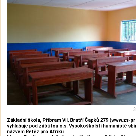
3
Základní škola, Příbram VII, Bratří Čapků 279 (www.zs-p
vyhlašuje pod záštitou o.s. Vysokoškolští humanisté sbí
názvem Řetěz pro Afriku