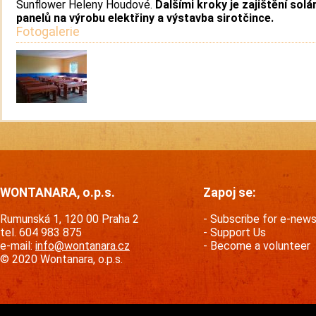
Sunflower Heleny Houdové.
Dalšími kroky je zajištění solá
panelů na výrobu elektřiny a výstavba sirotčince.
Fotogalerie
WONTANARA, o.p.s.
Zapoj se:
Rumunská 1, 120 00 Praha 2
Subscribe for e-new
tel. 604 983 875
Support Us
e-mail:
info@wontanara.cz
Become a volunteer
© 2020 Wontanara, o.p.s.