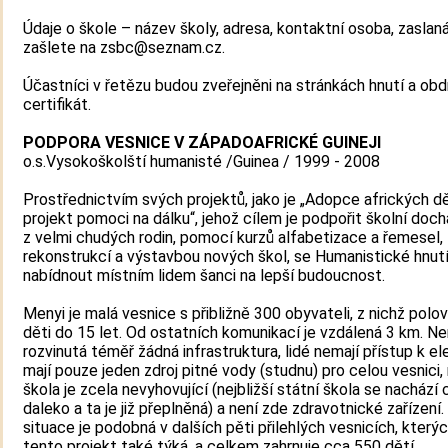
Údaje o škole – název školy, adresa, kontaktní osoba, zaslan
zašlete na zsbc@seznam.cz.
Účastníci v řetězu budou zveřejněni na stránkách hnutí a obd
certifikát.
PODPORA VESNICE V ZÁPADOAFRICKÉ GUINEJI
o.s.Vysokoškolští humanisté /Guinea / 1999 - 2008
Prostřednictvím svých projektů, jako je „Adopce afrických dě
projekt pomoci na dálku“, jehož cílem je podpořit školní doc
z velmi chudých rodin, pomocí kurzů alfabetizace a řemesel,
rekonstrukcí a výstavbou nových škol, se Humanistické hnutí
nabídnout místním lidem šanci na lepší budoucnost.
Menyi je malá vesnice s přibližně 300 obyvateli, z nichž polov
děti do 15 let. Od ostatních komunikací je vzdálená 3 km. Ne
rozvinutá téměř žádná infrastruktura, lidé nemají přístup k ele
mají pouze jeden zdroj pitné vody (studnu) pro celou vesnici,
škola je zcela nevyhovující (nejbližší státní škola se nachází
daleko a ta je již přeplněná) a není zde zdravotnické zařízení
situace je podobná v dalších pěti přilehlých vesnicích, který
tento projekt také týká, a celkem zahrnuje cca 550 dětí.