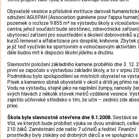
Obyvatelé vesnice a příslušné instituce darovali humanistic
sdružení AGUIPAH (Association guinéene pour l’appui humain
pozemek o rozloze 9.855 m² na výstavbu školy a víceúčelo
centra, jehož součástí bude sirotčinec, zdravotnické zařízení
ubytovací zařízení pro soustředění a školení dobrovolníků a 
kurzů řemesel a alfabetizace pro dospělé, knihovna. Zbyte
je již teď využíván ke sportovním a volnočasovým aktivitám.
dále budou mít k dispozici školní jídelnu a družinu.
Slavnostní položení základního kamene proběhlo dne 3. 12. 
první se započalo s výstavbou základní školy, a to v srpnu 20
Podmínkou bylo spolupodílení se místních obyvatel na výst
Písek a kamenivo sbírali obyvatelé v okolí a drtili jej přímo na
Vodu na výstavbu, stejně jako na naplnění žumpy, nanosily že
svých hlavách z několik stovek metrů vzdálené vesnice. Výs
zajistilo učňovské středisko s tím, že učni – zedníci zde abso
praxi.
Škola byla slavnostně otevřena dne 8.1.2008.
Sestává se 
tříd, ve kterých bude probíhat výuka ve dvou směnách, celk
210 žáků. Zaměstnání zde našlo 7 učitelů a ředitel. Finanční
prostředky byly získány od drobných dárců a ve spolupráci s