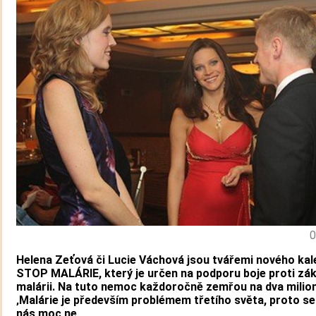
0
Helena Zeťová či Lucie Váchová jsou tvářemi nového ka
STOP MALÁRIE, který je určen na podporu boje proti zá
malárii. Na tuto nemoc každoročně zemřou na dva miliony
‚Malárie je především problémem třetího světa, proto se 
nás moc ne