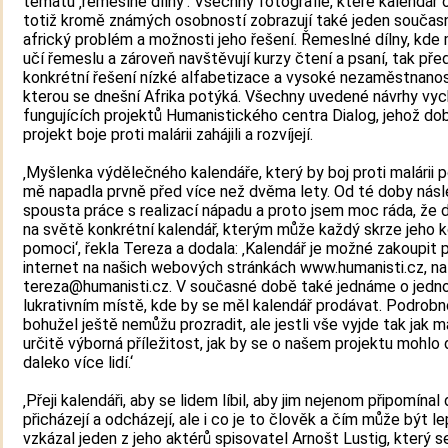
tématu ‚řemeslné dílny‘. Všechny fotografie, které kalendář 
totiž kromě známých osobností zobrazují také jeden současn
africký problém a možnosti jeho řešení. Řemeslné dílny, kde 
učí řemeslu a zároveň navštěvují kurzy čtení a psaní, tak pře
konkrétní řešení nízké alfabetizace a vysoké nezaměstnanos
kterou se dnešní Afrika potýká. Všechny uvedené návrhy vychá
fungujících projektů Humanistického centra Dialog, jehož dob
projekt boje proti malárii zahájili a rozvíjejí.
‚Myšlenka výdělečného kalendáře, který by boj proti malárii p
mě napadla prvně před více než dvěma lety. Od té doby nás
spousta práce s realizací nápadu a proto jsem moc ráda, že d
na světě konkrétní kalendář, kterým může každý skrze jeho k
pomoci‘, řekla Tereza a dodala: ‚Kalendář je možné zakoupit 
internet na našich webových stránkách www.humanisti.cz, na
tereza@humanisti.cz. V současné době také jednáme o jedn
lukrativním místě, kde by se měl kalendář prodávat. Podrobn
bohužel ještě nemůžu prozradit, ale jestli vše vyjde tak jak m
určitě výborná příležitost, jak by se o našem projektu mohl
daleko více lidí.‘
‚Přeji kalendáři, aby se lidem líbil, aby jim nejenom připomínal 
přicházejí a odcházejí, ale i co je to člověk a čím může být lep
vzkázal jeden z jeho aktérů spisovatel Arnošt Lustig, který 