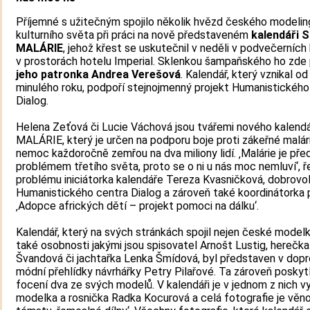
Příjemné s užitečným spojilo několik hvězd českého modeli
kulturního světa při práci na nově představeném
kalendáři 
MALÁRIE
, jehož křest se uskutečnil v neděli v podvečerních
v prostorách hotelu Imperial. Sklenkou šampaňského ho zde 
jeho patronka Andrea Verešová
. Kalendář, který vznikal o
minulého roku, podpoří stejnojmenný projekt Humanistického
Dialog.
Helena Zeťová či Lucie Váchová jsou tvářemi nového kalen
MALÁRIE, který je určen na podporu boje proti zákeřné malári
nemoc každoročně zemřou na dva miliony lidí. ‚Malárie je př
problémem třetího světa, proto se o ni u nás moc nemluví‘, ř
problému iniciátorka kalendáře Tereza Kvasničková, dobrovo
Humanistického centra Dialog a zároveň také koordinátorka
‚Adopce afrických dětí – projekt pomoci na dálku‘.
Kalendář, který na svých stránkách spojil nejen české modelk
také osobnosti jakými jsou spisovatel Arnošt Lustig, herečk
Švandová či jachtařka Lenka Šmídová, byl představen v dop
módní přehlídky návrhářky Petry Pilařové. Ta zároveň poskyt
focení dva ze svých modelů. V kalendáři je v jednom z nich 
modelka a rosnička Radka Kocurová a celá fotografie je věn