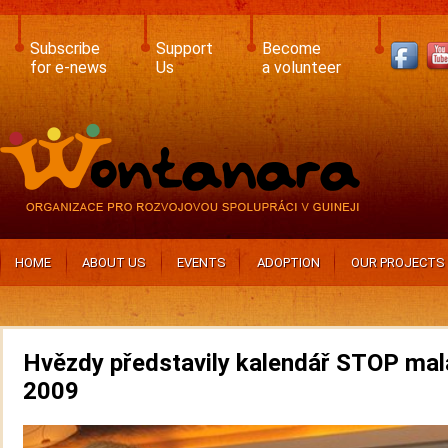
Skip
to
main
Subscribe
Support
Become
content
for e-news
Us
a volunteer
HOME
ABOUT US
EVENTS
ADOPTION
OUR PROJECTS
Hvězdy představily kalendář STOP mal
2009