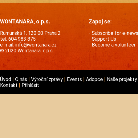
WONTANARA, o.p.s.
Zapoj se:
Rumunská 1, 120 00 Praha 2
Subscribe for e-new
tel. 604 983 875
Support Us
e-mail:
info@wontanara.cz
Become a volunteer
© 2020 Wontanara, o.p.s.
Úvod
O nás
Výroční zprávy
Events
Adopce
Naše projekt
Kontakt
Přihlásit