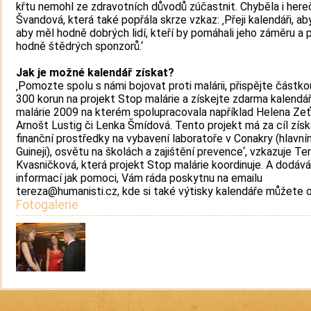
křtu nemohl ze zdravotních důvodů zúčastnit. Chyběla i her
Švandová, která také popřála skrze vzkaz: ‚Přeji kalendáři, aby 
aby měl hodně dobrých lidí, kteří by pomáhali jeho záměru a
hodně štědrých sponzorů.‘
Jak je možné kalendář získat?
‚Pomozte spolu s námi bojovat proti malárii, přispějte částk
300 korun na projekt Stop malárie a získejte zdarma kalendá
malárie 2009 na kterém spolupracovala například Helena Zeť
Arnošt Lustig či Lenka Šmídová. Tento projekt má za cíl získ
finanční prostředky na vybavení laboratoře v Conakry (hlavn
Guineji), osvětu na školách a zajištění prevence‘, vzkazuje Te
Kvasničková, která projekt Stop malárie koordinuje. A dodává:
informací jak pomoci, Vám ráda poskytnu na emailu
tereza@humanisti.cz, kde si také výtisky kalendáře můžete o
Fotogalerie