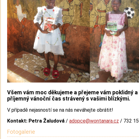
Všem vám moc děkujeme a přejeme vám poklidný a
příjemný vánoční čas strávený s vašimi blízkými.
V případě nejasností se na nás neváhejte obrátit!
Kontakt: Petra Žaludová
/
adopce@wontanara.cz
/ 732 15
Fotogalerie