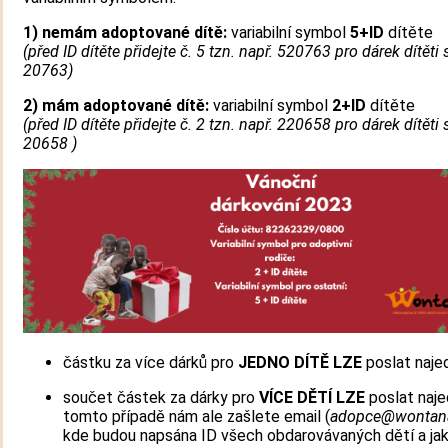
1)
nemám adoptované dítě:
variabilní symbol
5+ID
dítěte
(před ID dítěte přidejte č. 5 tzn. např. 520763 pro dárek dítěti 
20763)
2) mám adoptované dítě:
variabilní symbol
2+ID
dítěte
(před ID dítěte přidejte č. 2 tzn. např. 220658 pro dárek dítěti 
20658 )
částku za více dárků pro
JEDNO DÍTĚ
LZE
poslat naje
součet částek za dárky pro
VÍCE DĚTÍ
LZE
poslat naje
tomto případě nám ale zašlete email (
adopce@wontana
kde budou napsána ID všech obdarovávaných dětí a ja