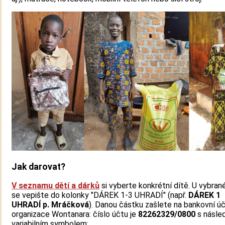
Jak darovat?
V seznamu dětí a dárků
si vyberte konkrétní dítě. U vybran
se vepište do kolonky "DÁREK 1-3 UHRADÍ" (např.
DÁREK 1
UHRADÍ p. Mráčková
). Danou částku zašlete na bankovní ú
organizace Wontanara: číslo účtu je
82262329/0800
s násled
variabilním symbolem: