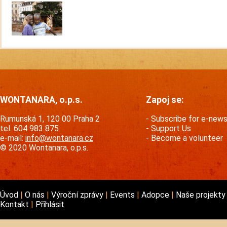
WONTANARA, o.p.s.
Zapoj se:
Rumunská 1, 120 00 Praha 2
Subscribe for e-new
tel. 604 983 875
Support Us
e-mail:
info@wontanara.cz
Become a volunteer
© 2020 Wontanara, o.p.s.
Úvod
O nás
Výroční zprávy
Events
Adopce
Naše projekt
Kontakt
Přihlásit