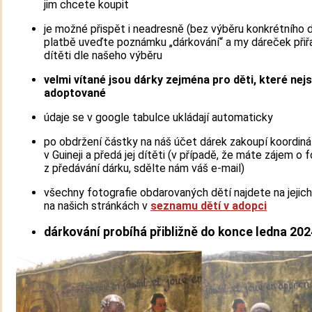
jim chcete koupit
je možné přispět i neadresně (bez výběru konkrétního dí
platbě uveďte poznámku „dárkování“ a my dáreček při
dítěti dle našeho výběru
velmi vítané jsou dárky zejména pro děti, které nej
adoptované
údaje se v google tabulce ukládají automaticky
po obdržení částky na náš účet dárek zakoupí koordiná
v Guineji a předá jej dítěti (v případě, že máte zájem o f
z předávání dárku, sdělte nám váš e-mail)
všechny fotografie obdarovaných dětí najdete na jejich
na našich stránkách v
seznamu dětí v adopci
dárkování probíhá přibližně do
konce ledna 202