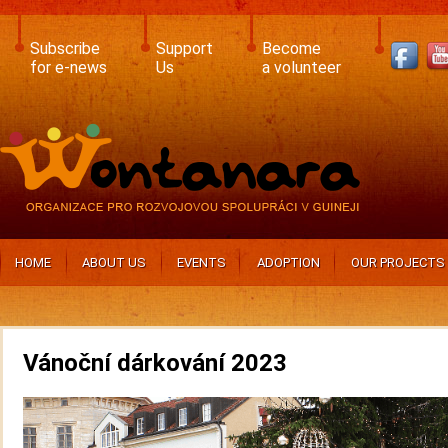
Skip
to
main
Subscribe
Support
Become
content
for e-news
Us
a volunteer
HOME
ABOUT US
EVENTS
ADOPTION
OUR PROJECTS
Vánoční dárkování 2023