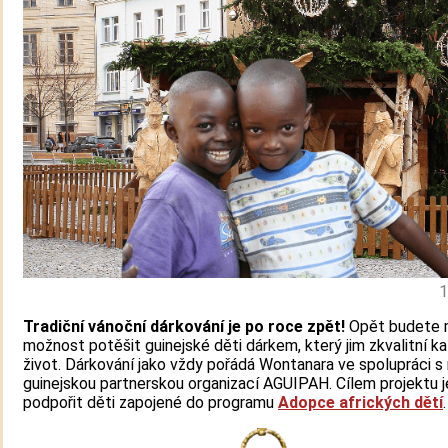
1
Tradiční vánoční dárkování je po roce zpět!
Opět budete 
možnost potěšit guinejské děti dárkem, který jim zkvalitní k
život. Dárkování jako vždy pořádá Wontanara ve spolupráci s 
guinejskou partnerskou organizací AGUIPAH. Cílem projektu j
podpořit děti zapojené do programu
Adopce afrických dětí