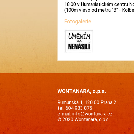
18:00 v Humanistickém centru No
(100m vlevo od metra "B" - Kolb
Fotogalerie
WONTANARA, o.p.s.
Rumunská 1, 120 00 Praha 2
tel. 604 983 875
e-mail:
info@wontanara.cz
© 2020 Wontanara, o.p.s.