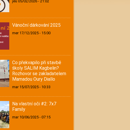
jeu 05/02/2026 - 21:02
Vánoční dárkování 2025
mer 17/12/2025 - 15:00
Co překvapilo při stavbě
školy SALIM Kagbelin?
Rozhovor se zakladatelem
Mamadou Oury Diallo
mar 15/07/2025 - 10:33
Na vlastní oči #2: 7x7
Family
mar 10/06/2025 - 07:15