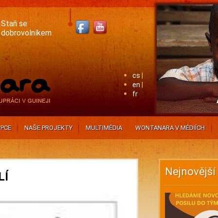
Staň se
dobrovolníkem
cs
en
fr
PCE
NAŠE PROJEKTY
MULTIMÉDIA
WONTANARA V MÉDIÍCH
Nejnovější
LÍ