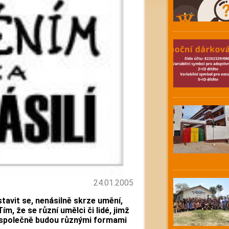
24.01.2005
stavit se, nenásilně skrze umění,
ím, že se různí umělci či lidé, jimž
í a společně budou různými formami