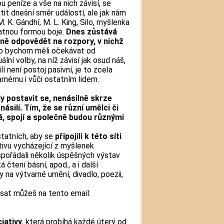
u peníze a vše na nich závisí, se
t dnešní směr událostí, ale jak nám
 M. K. Gándhí, M. L. King, Silo, myšlenka
latnou formou boje.
Dnes zůstává
ně odpovědět na rozpory, v nichž
co bychom měli očekávat od
ální volby, na níž závisí jak osud náš,
í není postoj pasivní, je to zcela
samému i vůči ostatním lidem.
dy postavit se, nenásilně skrze
ásilí. Tím, že se různí umělci či
ízká, spojí a společně budou různými
tatních, aby se
připojili k této síti
ativu vycházející z myšlenek
spořádali několik úspěšných výstav
á čtení básní, apod., a i další
na výtvarné umění, divadlo, poezii,
at můžeš na tento email:
iativy
, která probíhá každé úterý od