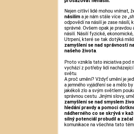
prosazovat nenásilí.
Nejen citliví lidé mohou vnímat, 
násilím
a je nám stále více ze „s
odpovědí na násilí je zase násilí,
správné. Ovšem opak je pravdou a 
násilí. Násilí fyzické, ekonomické
Utrpení, které se tak dotýká milió
zamyšlení se nad správností n
našeho života
.
Proto vznikla tato iniciativa po
vychází z potřeby lidí nacházejíc
světu.
A proč umění? Vždyť umění je jedn
a jemného vyjádření se a mělo by
jakékoli zlo a svým světlem pouk
správnou cestu. Jinými slovy, uměn
zamyšlení se nad smyslem živo
hledání pravdy a pomoci dotk
nádherného co se skrývá v kaž
silný potenciál probudil a zača
komunikace na všechna tato tém