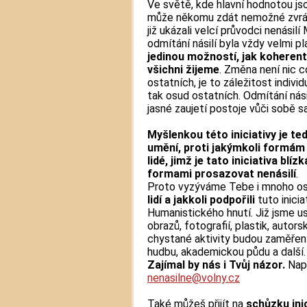
Ve světě, kde hlavní hodnotou jso
může někomu zdát nemožné zvráti
již ukázali velcí průvodci nenásilí
odmítání násilí byla vždy velmi p
jedinou možností, jak koherent
všichni žijeme
. Změna není nic 
ostatních, je to záležitost individu
tak osud ostatních. Odmítání násil
jasné zaujetí postoje vůči sobě 
Myšlenkou této iniciativy je te
umění, proti jakýmkoli formám n
lidé, jimž je tato iniciativa bl
formami prosazovat nenásilí
.
Proto vyzýváme Tebe i mnoho os
lidí a jakkoli podpořili
tuto inici
Humanistického hnutí. Již jsme u
obrazů, fotografií, plastik, autorsk
chystané aktivity budou zaměřeny 
hudbu, akademickou půdu a další.
Zajímal by nás i Tvůj názor.
Naps
nenasilne@volny.cz
Také můžeš přijít na
schůzku inic