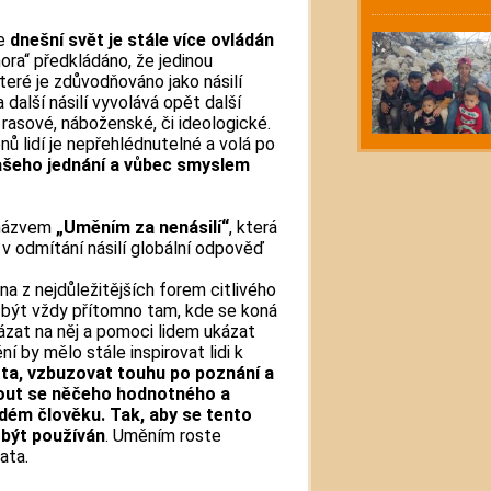
že
dnešní svět je stále více ovládán
hora“ předkládáno, že jedinou
 které je zdůvodňováno jako násilí
další násilí vyvolává opět další
, rasové, náboženské, či ideologické.
nů lidí je nepřehlédnutelné a volá po
ašeho jednání a vůbec smyslem
d názvem
„Uměním za nenásilí“
, která
í v odmítání násilí globální odpověď
a z nejdůležitějších forem citlivého
 být vždy přítomno tam, kde se koná
ázat na něj a pomoci lidem ukázat
í by mělo stále inspirovat lidi k
ta, vzbuzovat touhu po poznání a
nout se něčeho hodnotného a
dém člověku. Tak, aby se tento
l být používán
. Uměním roste
ata.