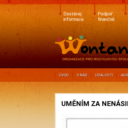
Skip
to
main
Dostávej
Podpoř
content
informace
finančně
ÚVOD
O NÁS
UDÁLOSTI
ADO
UMĚNÍM ZA NENÁSI