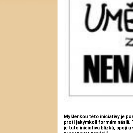
Myšlenkou této iniciativy je po
proti jakýmkoli formám násilí. T
je tato iniciativa blízká, spoj