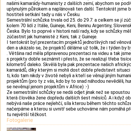
našimi kamarády-humanisty z dalších zemí, abychom se podív
uplynulým půlrokem a naplánovali ten další. Tentokrát jsme b
hostiteli setkání tady u nás v Česku.
Semestrální schůzka trvala od 25. do 29.7. a celkem se jí zúč
kolem 70 lidí z Itálie, Guineje, Keni, Beninu Argentiny, Slovens
Česka. Bylo to poprvé v historii naší rady, kdy se schůzky mě
zúčastnit jak humanisté z Keni, tak z Guineje.
I tentokrát byl prezentacím projektů jednotlivých rad věnov
den a ukázalo se, že projektů děláme už tolik, že i týden by by
. Většina rad měla připravenou prezentaci na videu a tak jsme
s projekty dobře seznámit i přesto, že se realizují třeba tisíc
kilometrů daleko. Skvělá byla pak prezentace našich africký
kamarádů, díky kterým si mohli dost dobře představit situaci 
ti, kdo tam nikdy v životě nebyli a kteří se věnují jiným huma
projektům (pro ty z vás, kdo by to snad náhodou nevěděli, h
se nevěnují jenom projektům v Africe) :-)
Ze semestrální schůzky se nedá odjet jinak než se spoustou 
která člověka žene dopředu dalších šest měsíců. A i když o
nebývá naše práce nejlehčí, síla kterou během těchto schůz
načerpáme a kterou si uvnitř sebe uchováme nám pomáhá př
tu největší těžkost.
Fotogalerie