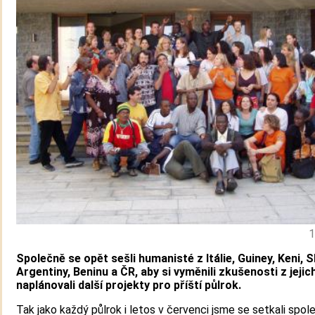
1
Společně se opět sešli humanisté z Itálie, Guiney, Keni, 
Argentiny, Beninu a ČR, aby si vyměnili zkušenosti z jejich
naplánovali další projekty pro příští půlrok.
Tak jako každý půlrok i letos v červenci jsme se setkali spol