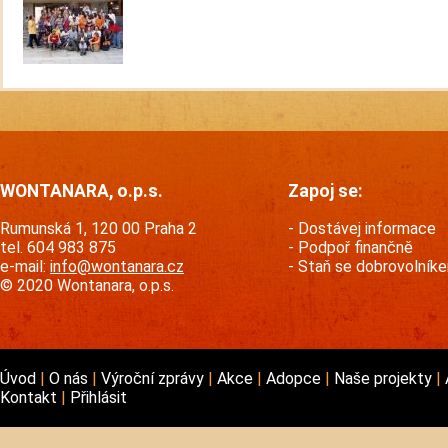
WONTANARA, o.p.s.
Zapoj se:
Rumunská 1, 120 00 Praha 2
Dostávej informace
tel. 604 983 875
Podpoř finančně
e-mail:
info@wontanara.cz
Staň se dobrovolník
© 2020 Wontanara, o.p.s.
Úvod
O nás
Výroční zprávy
Akce
Adopce
Naše projekty
Kontakt
Přihlásit