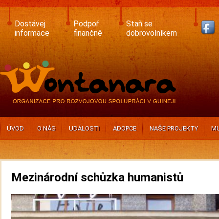
Skip
to
main
Dostávej
Podpoř
Staň se
content
informace
finančně
dobrovolníkem
ÚVOD
O NÁS
UDÁLOSTI
ADOPCE
NAŠE PROJEKTY
MU
Mezinárodní schůzka humanistů