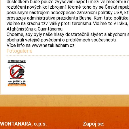
důsledkem bude pouze zvyšování napětí mezi velmocemi a 
roztáčení nových kol zbrojení. Kromě toho by se Česká repub
poslušným nástrojem nebezpečné zahraniční politiky USA, k
prosazuje administrativa prezidenta Bushe. Kam tato politika
vidíme na krachu tzv. války proti terorismu. Vidíme to v Iráku,
Afghánistánu a Guantánamu.
Chceme, aby byly naše hlasy dostatečně slyšet a abychom 
obohatili veřejné povědomí o problémech současnosti.
Více info na www.nezakladnam.cz
Fotogalerie
WONTANARA, o.p.s.
Zapoj se: