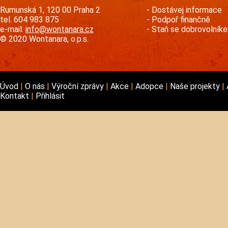
Rumunská 1, 120 00 Praha 2
Dostávej informace
tel. 604 983 875
Podpoř finančně
e-mail:
info@wontanara.cz
Staň se dobrovolník
© 2020 Wontanara, o.p.s.
Úvod
O nás
Výroční zprávy
Akce
Adopce
Naše projekty
Kontakt
Přihlásit