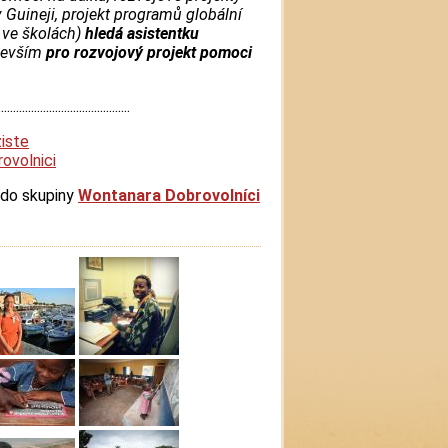
 v Guineji, projekt programů globální
 ve školách)
hledá
asistentku
devším
pro rozvojový projekt pomoci
............................................
iste
ovolnici
 do skupiny
Wontanara Dobrovolníci