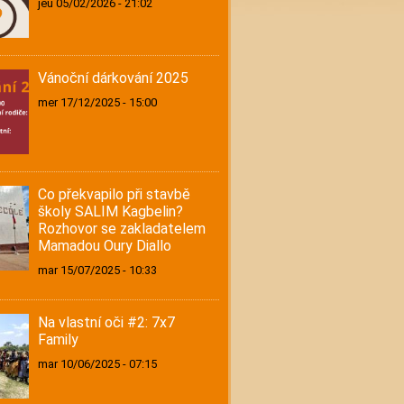
jeu 05/02/2026 - 21:02
Vánoční dárkování 2025
mer 17/12/2025 - 15:00
Co překvapilo při stavbě
školy SALIM Kagbelin?
Rozhovor se zakladatelem
Mamadou Oury Diallo
mar 15/07/2025 - 10:33
Na vlastní oči #2: 7x7
Family
mar 10/06/2025 - 07:15