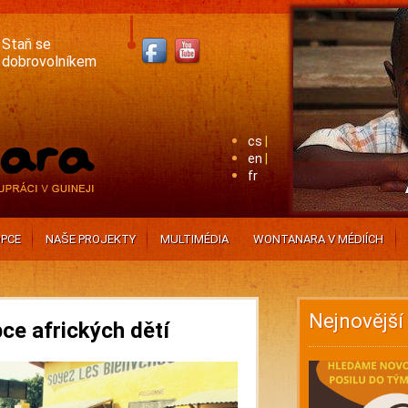
Staň se
dobrovolníkem
cs
en
fr
PCE
NAŠE PROJEKTY
MULTIMÉDIA
WONTANARA V MÉDIÍCH
Nejnovější
ce afrických dětí