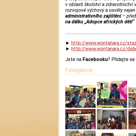
v oblasti školství a zdravotnictví
rozvojové výchovy a osvěty nejen
administrativního zajištění
– pře
na dálku „Adopce afrických dětí“
.............................................................................
►
http://www.wontanara.cz/staz
​►
http://www.wontanara.cz/dobr
Jste na
Facebooku
? Přidejte se
Fotogalerie