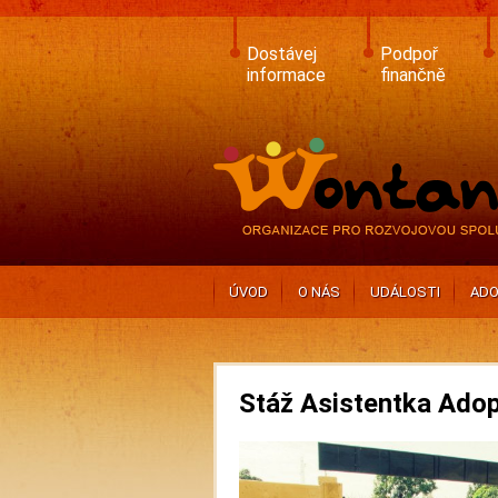
Skip
to
main
Dostávej
Podpoř
content
informace
finančně
ÚVOD
O NÁS
UDÁLOSTI
ADO
Stáž Asistentka Adop