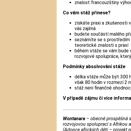
znalost francouzštiny výho
Co vám stáž přinese?
získáte praxi a zkušenosti 
vás zajímá
budete součástí malého př
seznámíte se s prostředím 
teoretické znalosti s praxí
během stáže se vám bude v
rozvojové spolupráce, který
Podmínky absolvování stáže
délka stáže může být 300 
však 80 hodin v rozmezí 2 
stáž není finančně ohodno
V případě zájmu či více inform
.............................................................................
Wontanara
– obecně prospěšná sp
rozvojovou spoluprací s Afrikou 
(Adopce afrických dětí – projekt 