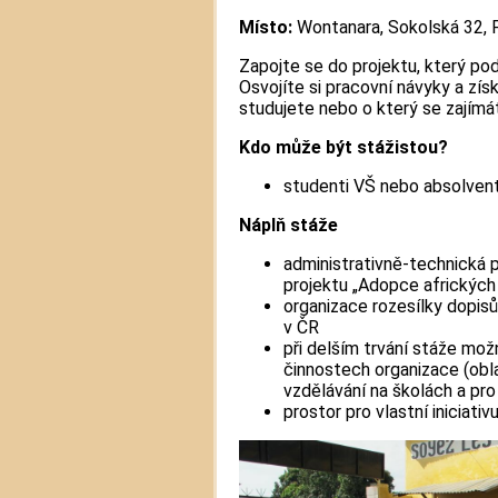
Místo:
Wontanara, Sokolská 32, 
Zapojte se do projektu, který po
Osvojíte si pracovní návyky a zís
studujete nebo o který se zajímá
Kdo může být stážistou?
studenti VŠ nebo absolvent
Náplň stáže
administrativně-technická 
projektu „Adopce afrických 
organizace rozesílky dopisů
v ČR
při delším trvání stáže mož
činnostech organizace (obla
vzdělávání na školách a pro 
prostor pro vlastní iniciati