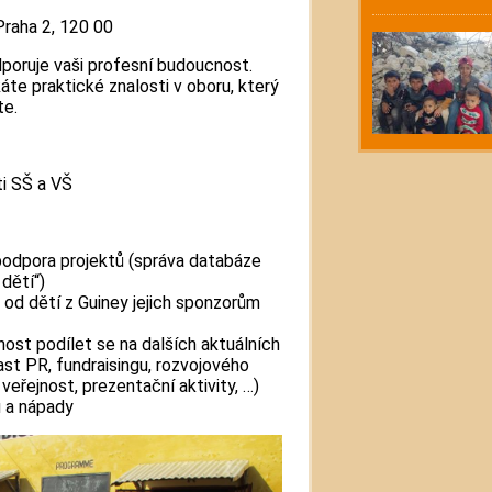
Praha 2, 120 00
dporuje vaši profesní budoucnost.
káte praktické znalosti v oboru, který
te.
i SŠ a VŠ
podpora projektů (správa databáze
dětí“)
 od dětí z Guiney jejich sponzorům
nost podílet se na dalších aktuálních
st PR, fundraisingu, rozvojového
veřejnost, prezentační aktivity, …)
vu a nápady