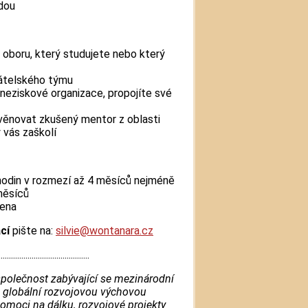
dou
v oboru, který studujete nebo který
átelského týmu
neziskové organizace, propojíte své
ěnovat zkušený mentor z oblasti
 vás zaškolí
hodin v rozmezí až 4 měsíců nejméně
měsíců
cena
ací
pište na:
silvie@wontanara.cz
............................................
olečnost zabývající se mezinárodní
a globální rozvojovou výchovou
pomoci na dálku, rozvojové projekty