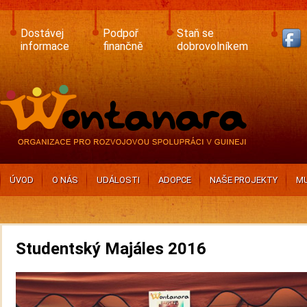
Skip
to
main
Dostávej
Podpoř
Staň se
content
informace
finančně
dobrovolníkem
ÚVOD
O NÁS
UDÁLOSTI
ADOPCE
NAŠE PROJEKTY
MU
Studentský Majáles 2016