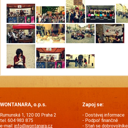
WONTANARA, o.p.s.
Zapoj se:
Rumunská 1, 120 00 Praha 2
Dostávej informace
tel. 604 983 875
Podpoř finančně
e-mail:
info@wontanara.cz
Staň se dobrovolník