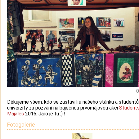
0
Děkujeme všem, kdo se zastavili u našeho stánku a student
univerzity za pozvání na báječnou prvomájovou akci
Student
Majáles
2016. Jaro je tu :) !
Fotogalerie