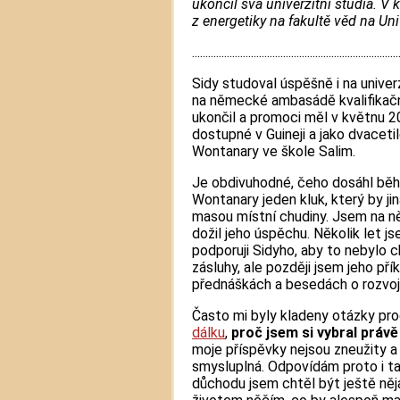
ukončil svá univerzitní studia. 
z energetiky na fakultě věd na Uni
.............................................................................
Sidy studoval úspěšně i na univerz
na německé ambasádě kvalifikačn
ukončil a promoci měl v květnu 2
dostupné v Guineji a jako dvaceti
Wontanary ve škole Salim.
Je obdivuhodné, čeho dosáhl běh
Wontanary jeden kluk, který by j
masou místní chudiny. Jsem na něj
dožil jeho úspěchu. Několik let j
podporuji Sidyho, aby to nebylo 
zásluhy, ale později jsem jeho přík
přednáškách a besedách o rozvojo
Často mi byly kladeny otázky pr
dálku
,
proč jsem si vybral práv
moje příspěvky nejsou zneužity a
smysluplná. Odpovídám proto i ta
důchodu jsem chtěl být ještě něj