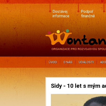
Skip
to
main
Dostávej
Podpoř
content
informace
finančně
ÚVOD
O NÁS
UDÁLOSTI
ADO
Sidy - 10 let s mým 