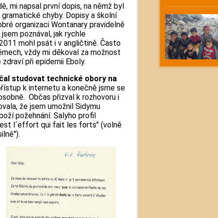
ídě, mi napsal první dopis, na němž byl
y gramatické chyby. Dopisy a školní
obré organizaci Wontanary pravidelně
jsem poznával, jak rychle
 2011 mohl psát i v angličtině. Často
lémech, vždy mi děkoval za možnost
zdraví při epidemii Eboly.
čal studovat technické obory na
si přístup k internetu a konečně jsme se
osobně. Občas přizval k rozhovoru i
ovala, že jsem umožnil Sidymu
boží požehnání. Salyho profil
st l´effort qui fait les forts" (volně
ilné").