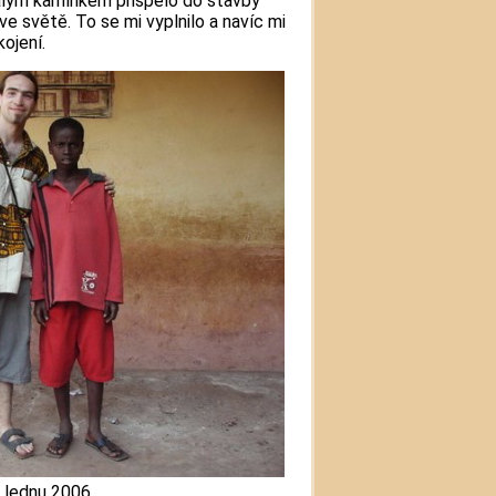
alým kamínkem přispělo do stavby
 ve světě. To se mi vyplnilo a navíc mi
ojení.
 lednu 2006