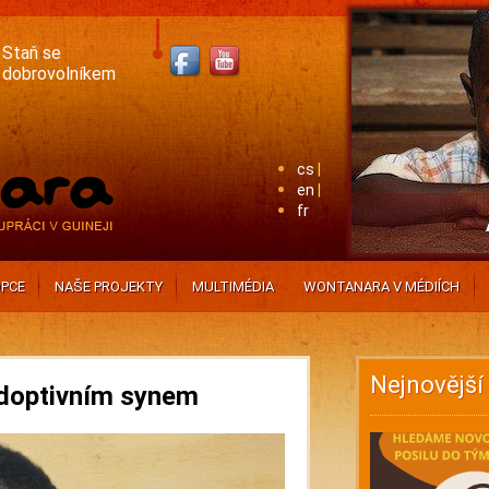
Staň se
dobrovolníkem
cs
en
fr
PCE
NAŠE PROJEKTY
MULTIMÉDIA
WONTANARA V MÉDIÍCH
Nejnovější
adoptivním synem