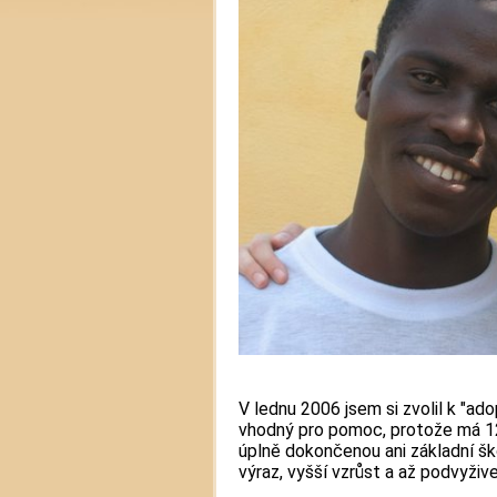
V lednu 2006 jsem si zvolil k "ado
vhodný pro pomoc, protože má 12
úplně dokončenou ani základní ško
výraz, vyšší vzrůst a až podvyživ