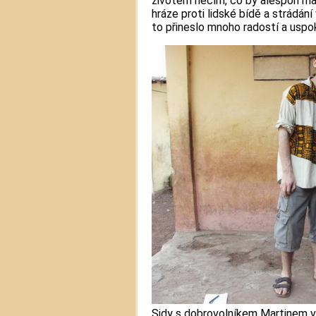
životem něčím, co by alespoň m
hráze proti lidské bídě a strádání
to přineslo mnoho radostí a uspok
Sidy s dobrovolníkem Martinem v