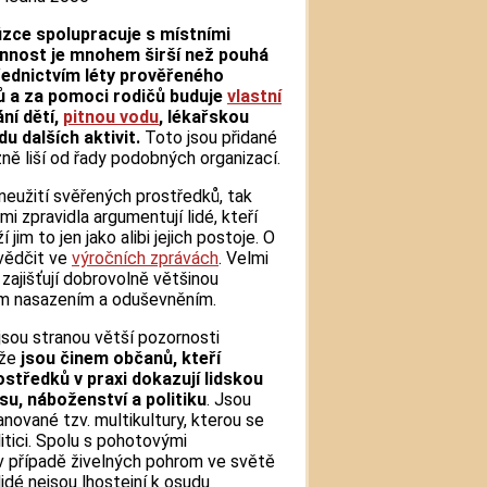
úzce spolupracuje s místními
činnost je mnohem širší než pouhá
řednictvím léty prověřeného
ů a za pomoci rodičů buduje
vlastní
ání dětí,
pitnou vodu
, lékařskou
u dalších aktivit.
Toto jsou přidané
ně liší od řady podobných organizací.
eužití svěřených prostředků, tak
 zpravidla argumentují lidé, kteří
 jim to jen jako alibi jejich postoje. O
vědčit ve
výročních zprávách
. Velmi
zajišťují dobrovolně většinou
ým nasazením a oduševněním.
jsou stranou větší pozornosti
ože
jsou činem občanů, kteří
rostředků v praxi dokazují lidskou
su, náboženství a politiku
. Jsou
nované tzv. multikultury, kterou se
litici. Spolu s pohotovými
 případě živelných pohrom ve světě
lidé nejsou lhostejní k osudu