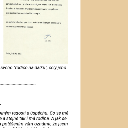
vého "rodiče na dálku", celý jeho
...........................................
,
plným radosti a úspěchu. Co se mě
 a stejně tak i má rodina. A jak se
m potěšením vám oznámit, že jsem