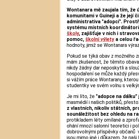
Wontanara mě zaujala tím, že 
komunitami v Guineji a že její 
administrativa "adopcí". Prost
systému místních koordinátor
školy
, zajišťuje v nich i stravov
pomoc,
školní výlety
a celou řad
hodnoty, jimiž se Wontanara výraz
Pokud se týká obav z možného zn
mám zkušenost, že těmito obavami
nikdy žádný dar neposkytli a slouží
hospodaření se může každý přes
si vážím práce Wontarany, kterou 
studentky ve svém volnu s velk
Je mi líto, že
"adopce na dálku"
masmédií i našich politiků, přest
z vlastních, nikoliv státních, p
sounáležitost bez ohledu na ra
protikladem léty omílané a zprofa
ohání mnozí salonní teoretici i po
dobrovolnými příspěvky občanů v
jsou mimo jiné i důkazem, že naši 