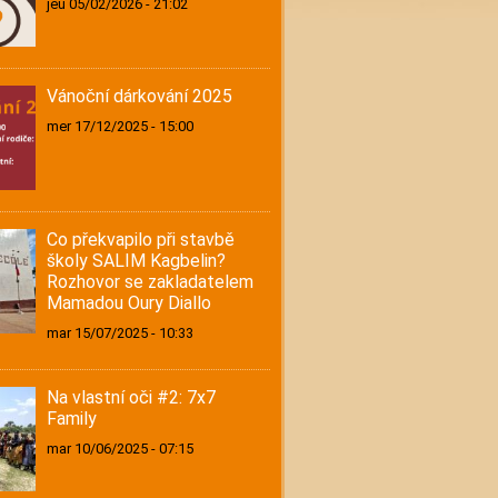
jeu 05/02/2026 - 21:02
Vánoční dárkování 2025
mer 17/12/2025 - 15:00
Co překvapilo při stavbě
školy SALIM Kagbelin?
Rozhovor se zakladatelem
Mamadou Oury Diallo
mar 15/07/2025 - 10:33
Na vlastní oči #2: 7x7
Family
mar 10/06/2025 - 07:15