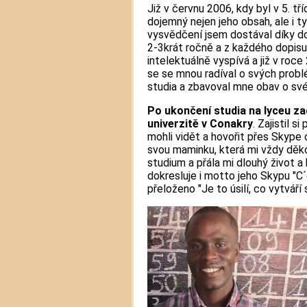
Již v červnu 2006, kdy byl v 5. tř
dojemný nejen jeho obsah, ale i t
vysvědčení jsem dostával díky d
2-3krát ročně a z každého dopisu 
intelektuálně vyspívá a již v roce
se se mnou radíval o svých prob
studia a zbavoval mne obav o své 
Po ukončení studia na lyceu za
univerzitě v Conakry
. Zajistil 
mohli vidět a hovořit přes Skype 
svou maminku, která mi vždy děk
studium a přála mi dlouhý život a 
dokresluje i motto jeho Skypu "C´e
přeloženo "Je to úsilí, co vytváří s