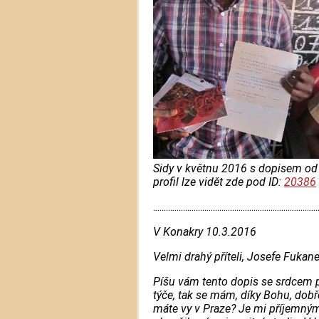
Sidy v květnu 2016 s dopisem od s
profil lze vidět zde pod ID:
20386​
.............................................................................
V Konakry 10.3.2016
Velmi drahý příteli, Josefe Fukane
Píšu vám tento dopis se srdcem 
týče, tak se mám, díky Bohu, dobře
máte vy v Praze? Je mi příjemný