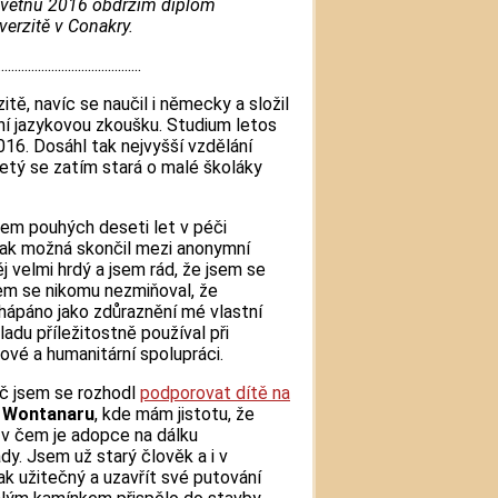
V květnu 2016 obdržím diplom
verzitě v Conakry.
...........................................
itě, navíc se naučil i německy a složil
í jazykovou zkoušku. Studium letos
016. Dosáhl tak nejvyšší vzdělání
letý se zatím stará o malé školáky
em pouhých deseti let v péči
inak možná skončil mezi anonymní
 velmi hrdý a jsem rád, že jsem se
sem se nikomu nezmiňoval, že
chápáno jako zdůraznění mé vlastní
ladu příležitostně používal při
vé a humanitární spolupráci.
oč jsem se rozhodl
podporovat dítě na
ě Wontanaru
, kde mám jistotu, že
 v čem je adopce na dálku
dy. Jsem už starý člověk a i v
ak užitečný a uzavřít své putování