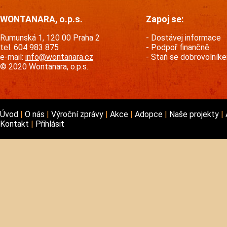
WONTANARA, o.p.s.
Zapoj se:
Rumunská 1, 120 00 Praha 2
Dostávej informace
tel. 604 983 875
Podpoř finančně
e-mail:
info@wontanara.cz
Staň se dobrovolník
© 2020 Wontanara, o.p.s.
Úvod
O nás
Výroční zprávy
Akce
Adopce
Naše projekty
Kontakt
Přihlásit