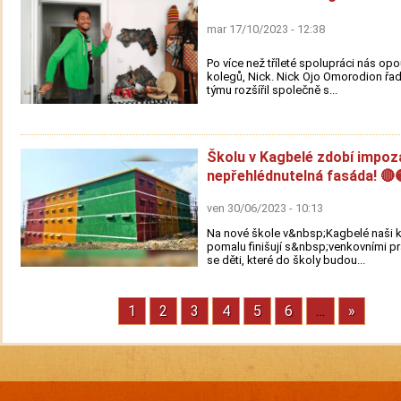
mar 17/10/2023 - 12:38
Po více než tříleté spolupráci nás opo
kolegů, Nick. Nick Ojo Omorodion řa
týmu rozšířil společně s...
Školu v Kagbelé zdobí impoz
nepřehlédnutelná fasáda! 🔴
ven 30/06/2023 - 10:13
Na nové škole v&nbsp;Kagbelé naši 
pomalu finišují s&nbsp;venkovními p
se děti, které do školy budou...
Stránka
1
Stránka
2
Stránka
3
Stránka
4
Stránka
5
Stránka
6
…
Next
»
Pagination
page