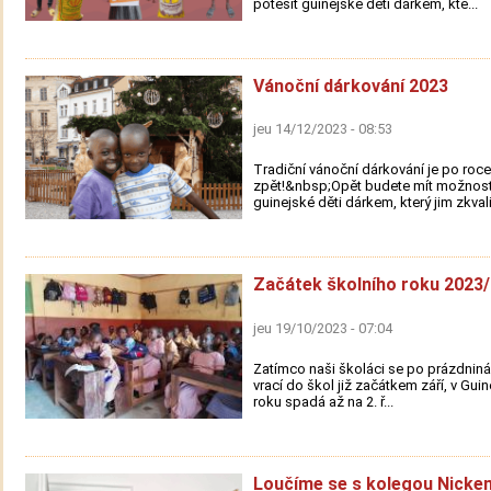
potěšit guinejské děti dárkem, kte...
Vánoční dárkování 2023
jeu 14/12/2023 - 08:53
Tradiční vánoční dárkování je po roce
zpět!&nbsp;Opět budete mít možnost
guinejské děti dárkem, který jim zkvali.
Začátek školního roku 2023
jeu 19/10/2023 - 07:04
Zatímco naši školáci se po prázdniná
vrací do škol již začátkem září, v Guin
roku spadá až na 2. ř...
Loučíme se s kolegou Nicke