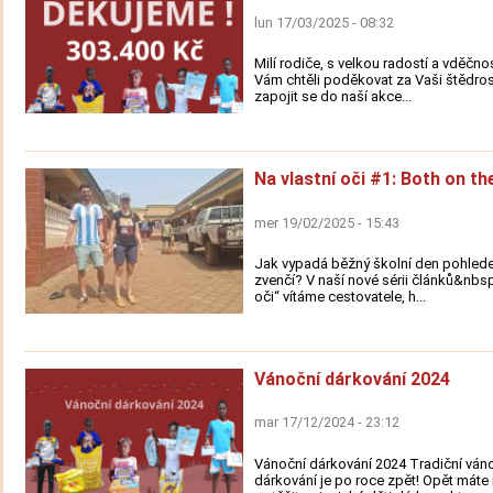
lun 17/03/2025 - 08:32
Milí rodiče, s velkou radostí a vděčn
Vám chtěli poděkovat za Vaši štědros
zapojit se do naší akce...
Na vlastní oči #1: Both on th
mer 19/02/2025 - 15:43
Jak vypadá běžný školní den pohle
zvenčí? V naší nové sérii článků&nbsp
oči“ vítáme cestovatele, h...
Vánoční dárkování 2024
mar 17/12/2024 - 23:12
Vánoční dárkování 2024 Tradiční ván
dárkování je po roce zpět! Opět mát