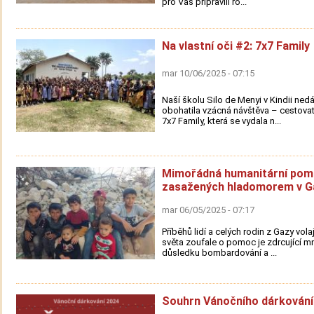
pro Vás připravili ro...
Na vlastní oči #2: 7x7 Family
mar 10/06/2025 - 07:15
Naší školu Silo de Menyi v Kindii ned
obohatila vzácná návštěva – cestovat
7x7 Family, která se vydala n...
Mimořádná humanitární pom
zasažených hladomorem v G
mar 06/05/2025 - 07:17
Příběhů lidí a celých rodin z Gazy vola
světa zoufale o pomoc je zdrcující mn
důsledku bombardování a ...
Souhrn Vánočního dárkování