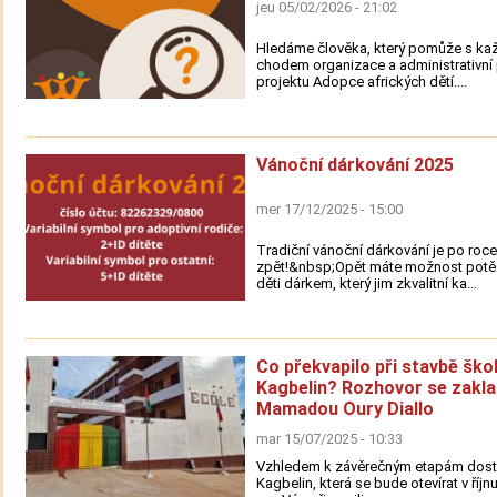
jeu 05/02/2026 - 21:02
Hledáme člověka, který pomůže s k
chodem organizace a administrativn
projektu Adopce afrických dětí....
Vánoční dárkování 2025
mer 17/12/2025 - 15:00
Tradiční vánoční dárkování je po roce
zpět!&nbsp;Opět máte možnost potěš
děti dárkem, který jim zkvalitní ka...
Co překvapilo při stavbě ško
Kagbelin? Rozhovor se zakl
Mamadou Oury Diallo
mar 15/07/2025 - 10:33
Vzhledem k závěrečným etapám dost
Kagbelin, která se bude otevírat v říjn