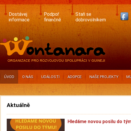
Skip
to
main
Dostávej
Podpoř
Staň se
content
informace
finančně
dobrovolníkem
ÚVOD
O NÁS
UDÁLOSTI
ADOPCE
NAŠE PROJEKTY
MU
Aktuálně
Hledáme novou posilu do tý