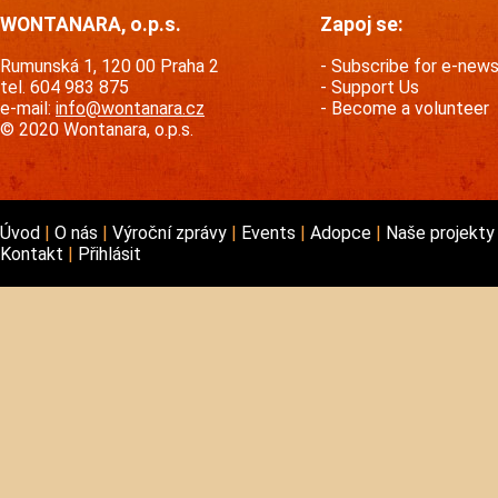
WONTANARA, o.p.s.
Zapoj se:
Rumunská 1, 120 00 Praha 2
Subscribe for e-new
tel. 604 983 875
Support Us
e-mail:
info@wontanara.cz
Become a volunteer
© 2020 Wontanara, o.p.s.
Úvod
O nás
Výroční zprávy
Events
Adopce
Naše projekt
Kontakt
Přihlásit