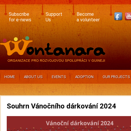
Skip
to
main
Subscribe
Support
Become
content
for e-news
Us
a volunteer
HOME
ABOUT US
EVENTS
ADOPTION
OUR PROJECTS
Souhrn Vánočního dárkování 2024