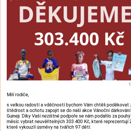
1
Milí rodiče,
s velkou radostí a vděčností bychom Vám chtěli poděkovat 
štědrost a ochotu zapojit se do naší akce Vánoční dárkování 
Guineji. Díky Vaší nezištné podpoře se nám podařilo za pouhý
měsíc vybrat neuvěřitelných 303.400 Kč, které reprezentují 
které vykouzlí úsměvy na tvářích 97 dětí.