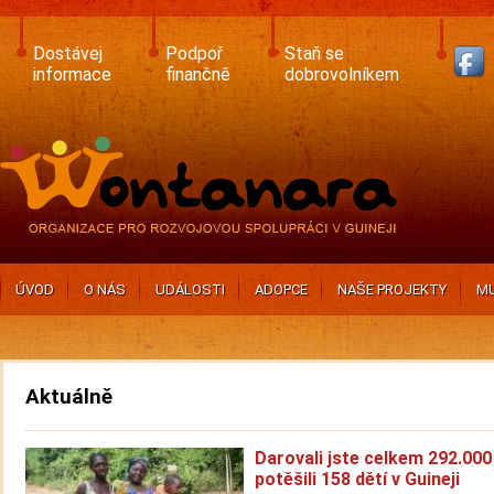
Skip
to
main
Dostávej
Podpoř
Staň se
content
informace
finančně
dobrovolníkem
ÚVOD
O NÁS
UDÁLOSTI
ADOPCE
NAŠE PROJEKTY
MU
Aktuálně
Darovali jste celkem 292.000
potěšili 158 dětí v Guineji