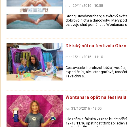
mar 29/11/2016 - 10:58
GivingTuesday&nbsp;je světový svát
dobrovolnictví a dárcovství, který po
oslavuje chuť pomáhat a Wontanara se
Dětský sál na festivalu Obzo
mar 15/11/2016 - 11:10
Cestovatelé, horolezci, běžci, vodáci, s
expedičníci, ale i etnografové, taneční
Ti všichni s...
Wontanara opět na festivalu
lun 31/10/2016 - 13:05
Filozofická fakulta v Praze bude příšt
12.-13.11.16 opět hostit&nbsp;jeden z