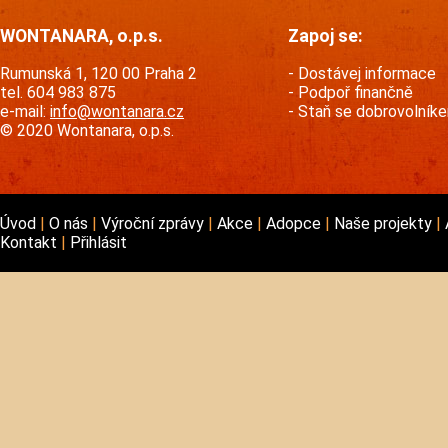
WONTANARA, o.p.s.
Zapoj se:
Rumunská 1, 120 00 Praha 2
Dostávej informace
tel. 604 983 875
Podpoř finančně
e-mail:
info@wontanara.cz
Staň se dobrovolník
© 2020 Wontanara, o.p.s.
Úvod
O nás
Výroční zprávy
Akce
Adopce
Naše projekty
Kontakt
Přihlásit