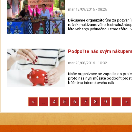
mar 13/09/2016 - 08:26
Děkujeme organizátorům za pozvání n
ročník multižánrového festivalu&nbs
léto&nbsp;s jedinečnou atmosférou v.
Podpořte nás svým nákupem
mar 23/08/2016 - 10:32
Naše organizace se zapojila do proje
proto nás nyní můžete podpořit prost
běžného internetového nák...
Previous
‹‹
…
Stránka
4
Stránka
5
Stránka
6
Stránka
7
Stránka
8
Stránka
9
…
Ne
»
Pagination
page
pa