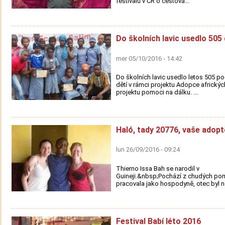
festivalů v ČR o cestová...
Do školních lavic usedlo 505 
mer 05/10/2016 - 14:42
Do školních lavic usedlo letos 505 
dětí v rámci projektu Adopce afrických
projektu pomoci na dálku. ...
Haló, tady 20776, vaše adopt
lun 26/09/2016 - 09:24
Thierno Issa Bah se narodil v
Guineji.&nbsp;Pochází z chudých po
pracovala jako hospodyně, otec byl n
Festival Babí léto 2016