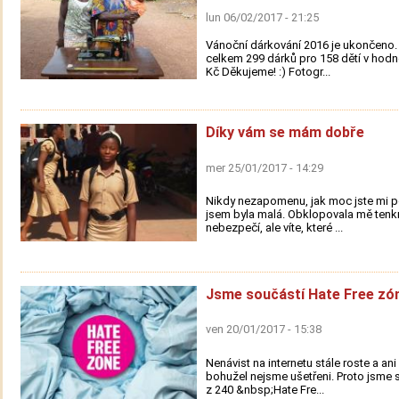
lun 06/02/2017 - 21:25
Vánoční dárkování 2016 je ukončeno. 
celkem 299 dárků pro 158 dětí v hodn
Kč Děkujeme! :) Fotogr...
Díky vám se mám dobře
mer 25/01/2017 - 14:29
Nikdy nezapomenu, jak moc jste mi p
jsem byla malá. Obklopovala mě tenkr
nebezpečí, ale víte, které ...
Jsme součástí Hate Free zó
ven 20/01/2017 - 15:38
Nenávist na internetu stále roste a an
bohužel nejsme ušetřeni. Proto jsme s
z 240 &nbsp;Hate Fre...