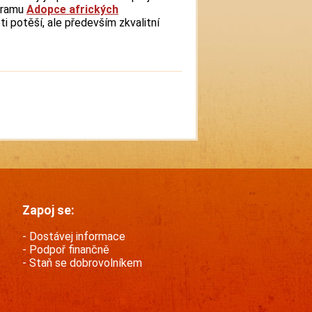
ogramu
Adopce afrických
i potěší, ale především zkvalitní
Zapoj se:
Dostávej informace
Podpoř finančně
Staň se dobrovolníkem