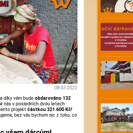
08.03.2022
 a díky vám bude
obdarováno
132
ré nás v posledních dvou letech
i tento projekt
částkou 321 600 Kč!
kujeme, bez vás bychom nic z toho, co
oc všem dárcům!