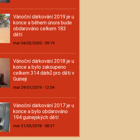
Vánoční dárkování 2019 je u
konce a během února bude
obdarováno celkem 183
dětí
mar 04/02/2020 - 09:19
Vánoční dárkování 2018 je u
konce a bylo zakoupeno
celkem 314 dárků pro děti v
Guineji
mar 29/01/2019 - 12:04
Vánoční dárkování 2017 je u
konce a bylo obdarováno
194 guinejských dětí
mer 21/03/2018 - 08:37