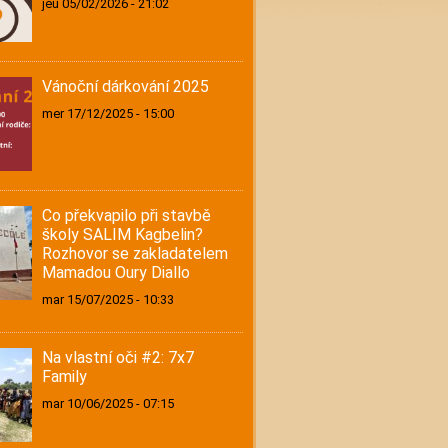
jeu 05/02/2026 - 21:02
Vánoční dárkování 2025
mer 17/12/2025 - 15:00
Co překvapilo při stavbě
školy SALIM Kagbelin?
Rozhovor se zakladatelem
Mamadou Oury Diallo
mar 15/07/2025 - 10:33
Na vlastní oči #2: 7x7
Family
mar 10/06/2025 - 07:15