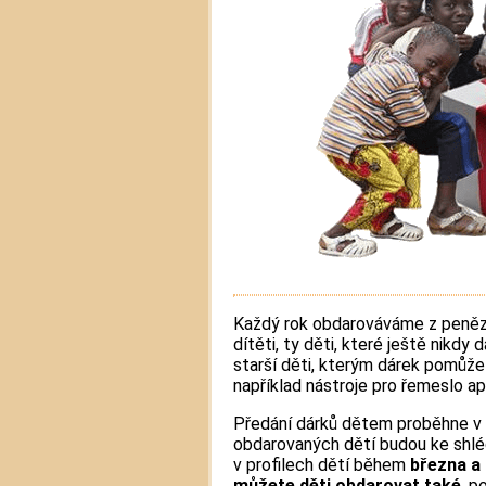
Každý rok obdarováváme z peněz,
dítěti, ty děti, které ještě nikd
starší děti, kterým dárek pomůže 
například nástroje pro řemeslo ap
Předání dárků dětem proběhne v 
obdarovaných dětí budou ke shlé
v profilech dětí během
března
a
můžete děti obdarovat také
, p