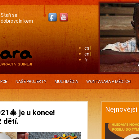
Staň se
dobrovolníkem
cs
en
fr
PCE
NAŠE PROJEKTY
MULTIMÉDIA
WONTANARA V MÉDIÍCH
Nejnovější
21🎄 je u konce!
 dětí.