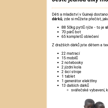
Děti a mladiství v Guineji dostan
dárků
, zde si můžete přečíst, ja
88 50kg pytlů rýže - to je
s
70 párů bot
65 kompletů oblečení
Z dražších dárků jste dětem a tee
22 matrací
15 mobilů
2 notebooky
2 jízdní kola
2 šicí stroje
1 tablet
1 generátor elektřiny
13 dalších dárků
svářečské vybavení, k