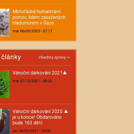
Mimořádná humanitární
pomoc lidem zasažených
hladomorem v Gaze
mar 06/05/2025 - 07:17
í články
Všechny zprávy ->
Vánoční dárkování 2021🎄
mar 07/12/2021 - 08:32
Vánoční dárkování 2020 🎄
je u konce! Obdarováno
bude 163 dětí.
jeu 04/02/2021 - 09:00