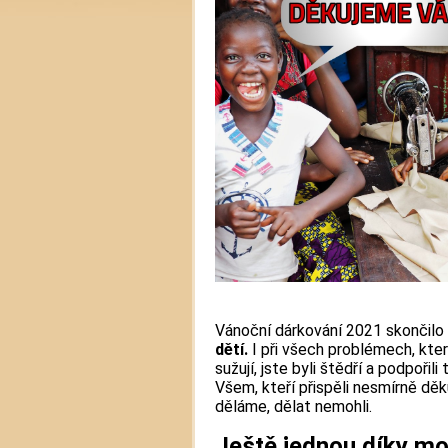
Vánoční dárkování 2021 skončilo
dětí.
I při všech problémech, kte
sužují, jste byli štědří a podpořil
Všem, kteří přispěli nesmírně dě
děláme, dělat nemohli.
Ještě jednou díky m