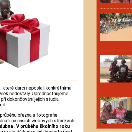
 které dárci neposlali konkrétnímu
y dárek nedostaly. Upřednostňujeme
při dokončování jejich studia,
od.
průběhu března a fotografie
dnutí na našich webových stránkách
 dubna
.
V průběhu školního roku
ouze ale dárkem vyšší hodnoty (nad