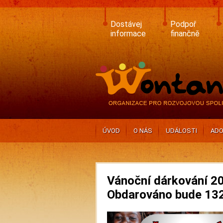
Skip
to
main
Dostávej
Podpoř
content
informace
finančně
ÚVOD
O NÁS
UDÁLOSTI
ADO
Vánoční dárkování 20
Obdarováno bude 132