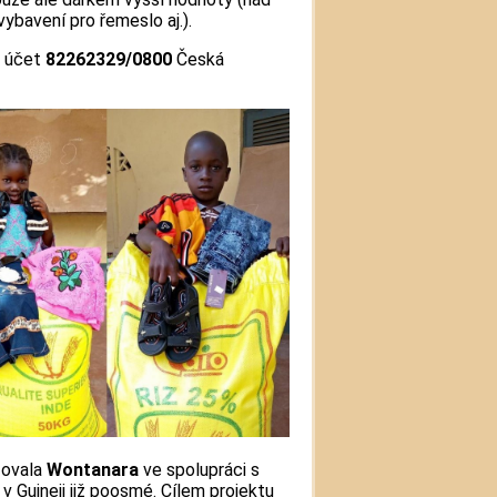
vybavení pro řemeslo aj.).
š účet
82262329/0800
Česká
zovala
Wontanara
ve spolupráci s
v Guineji již poosmé. Cílem projektu