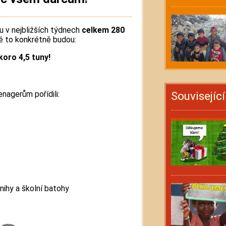
ou v nejbližších týdnech
celkem 280
ké to konkrétně budou:
koro 4,5 tuny!
nagerům pořídili:
Souvisejíc
nihy a školní batohy