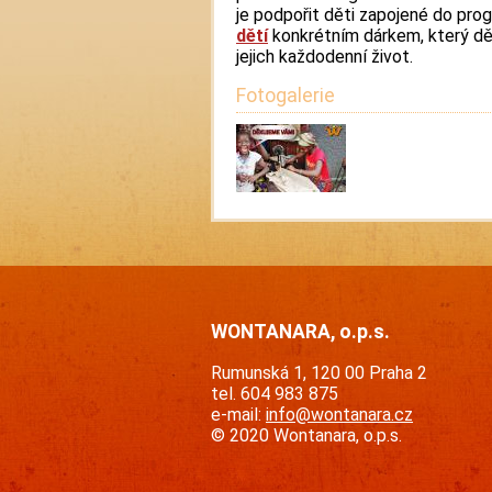
je podpořit děti zapojené do pr
dětí
konkrétním dárkem, který dět
jejich každodenní život.
Fotogalerie
WONTANARA, o.p.s.
Rumunská 1, 120 00 Praha 2
tel. 604 983 875
e-mail:
info@wontanara.cz
© 2020 Wontanara, o.p.s.