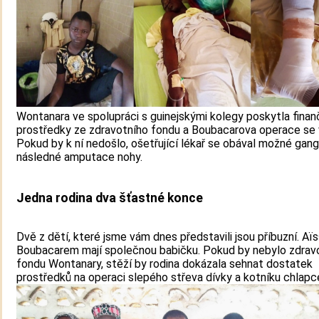
Wontanara ve spolupráci s guinejskými kolegy poskytla finan
prostředky ze zdravotního fondu a Boubacarova operace se v
Pokud by k ní nedošlo, ošetřující lékař se obával možné gang
následné amputace nohy.
Jedna rodina dva šťastné konce
Dvě z dětí, které jsme vám dnes představili jsou příbuzní. Aï
Boubacarem mají společnou babičku. Pokud by nebylo zdrav
fondu Wontanary, stěží by rodina dokázala sehnat dostatek
prostředků na operaci slepého střeva dívky a kotníku chlapc