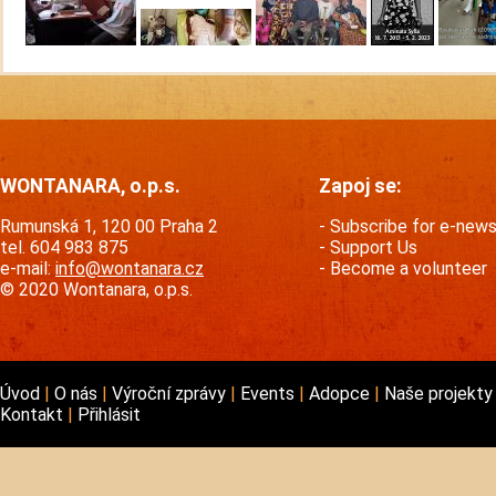
WONTANARA, o.p.s.
Zapoj se:
Rumunská 1, 120 00 Praha 2
Subscribe for e-new
tel. 604 983 875
Support Us
e-mail:
info@wontanara.cz
Become a volunteer
© 2020 Wontanara, o.p.s.
Úvod
O nás
Výroční zprávy
Events
Adopce
Naše projekt
Kontakt
Přihlásit