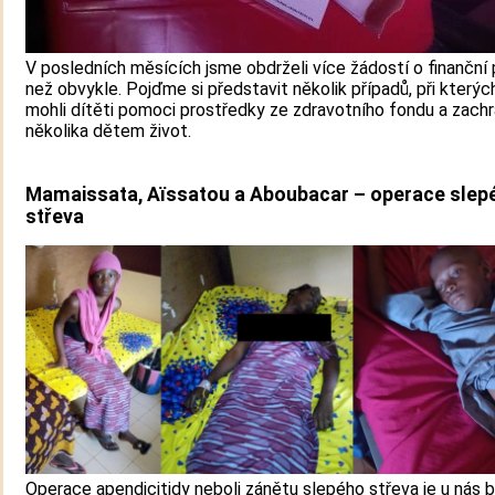
V posledních měsících jsme obdrželi více žádostí o finanční
než obvykle. Pojďme si představit několik případů, při kterýc
mohli dítěti pomoci prostředky ze zdravotního fondu a zachr
několika dětem život.
Mamaissata, Aïssatou a Aboubacar – operace slep
střeva
Operace apendicitidy neboli zánětu slepého střeva je u nás 