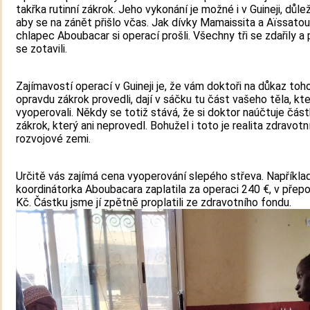
takřka rutinní zákrok. Jeho vykonání je možné i v Guineji, důleži
aby se na zánět přišlo včas. Jak dívky Mamaissita a Aïssatou
chlapec Aboubacar si operací prošli. Všechny tři se zdařily a 
se zotavili.
Zajímavostí operací v Guineji je, že vám doktoři na důkaz toho
opravdu zákrok provedli, dají v sáčku tu část vašeho těla, kt
vyoperovali. Někdy se totiž stává, že si doktor naúčtuje čás
zákrok, který ani neprovedl. Bohužel i toto je realita zdravot
rozvojové zemi.
Určitě vás zajímá cena vyoperování slepého střeva. Napříkla
koordinátorka Aboubacara zaplatila za operaci 240 €, v přep
Kč. Částku jsme jí zpětně proplatili ze zdravotního fondu.