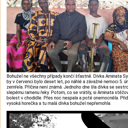
Bohužel ne všechny případy končí šťastně. Dívka Aminata Syl
by v červenci bylo deset let, po náhlé a závažné nemoci 5. 
zemřela. Příčina není známá. Jednoho dne šla dívka se sestr
slepému ramenu řeky. Potom, co se vrátily, si Aminata stěžo
bolest v chodidle. Přes noc nespala a poté onemocněla. Přid
vysoká horečka a tu malá dívka bohužel nepřemohla.