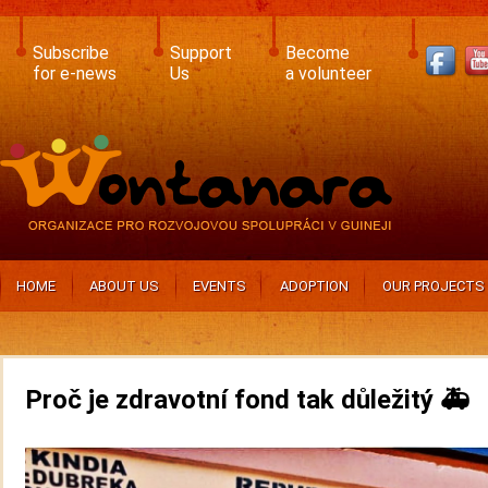
Skip
to
main
Subscribe
Support
Become
content
for e-news
Us
a volunteer
HOME
ABOUT US
EVENTS
ADOPTION
OUR PROJECTS
Proč je zdravotní fond tak důležitý 🚑