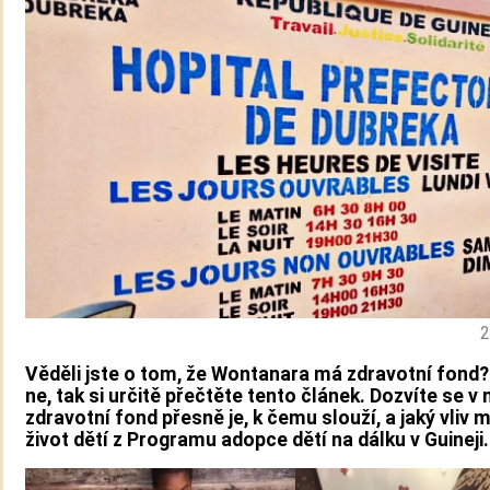
2
Věděli jste o tom, že Wontanara má zdravotní fond? 
ne, tak si určitě přečtěte tento článek. Dozvíte se v
zdravotní fond přesně je, k čemu slouží, a jaký vliv 
život dětí z Programu adopce dětí na dálku v Guineji.