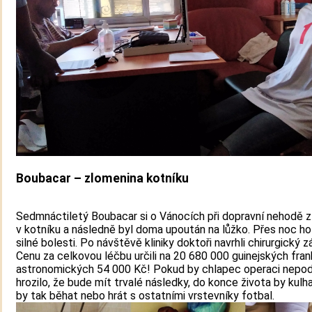
Boubacar – zlomenina kotníku
Sedmnáctiletý Boubacar si o Vánocích při dopravní nehodě z
v kotníku a následně byl doma upoután na lůžko. Přes noc ho 
silné bolesti. Po návštěvě kliniky doktoři navrhli chirurgický z
Cenu za celkovou léčbu určili na 20 680 000 guinejských fran
astronomických 54 000 Kč! Pokud by chlapec operaci nepod
hrozilo, že bude mít trvalé následky, do konce života by kulh
by tak běhat nebo hrát s ostatními vrstevníky fotbal.