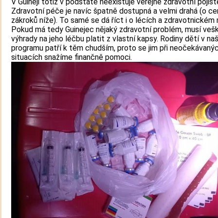
V Guineji totiž v podstatě neexistuje veřejné zdravotní pojišt
Zdravotní péče je navíc špatně dostupná a velmi drahá (o c
zákroků níže). To samé se dá říct i o lécích a zdravotnickém 
Pokud má tedy Guinejec nějaký zdravotní problém, musí veš
výhrady na jeho léčbu platit z vlastní kapsy. Rodiny dětí v n
programu patří k těm chudším, proto se jim při neočekávaný
situacích snažíme finančně pomoci.