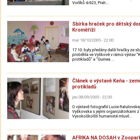
Vorlíků 4/623, Prah...
Sbírka hraček pro dětský do
Kroměříži
mar 18/10/2005 - 22:00
17.10. byly předány další hračky ze sbí
proběhla ve Vyškově v rámci výstav "
protikladů" a "Guinea ...
Článek o výstavě Keňa - zem
protikladů
jeu 08/09/2005 - 22:00
O výstavě fotografiií Lucie Ratulovsk
Vyškovska s jejími organizátorkami z 
Vysokoškolští humanisté mluvil...
AFRIKA NA DOSAH v Zoopar