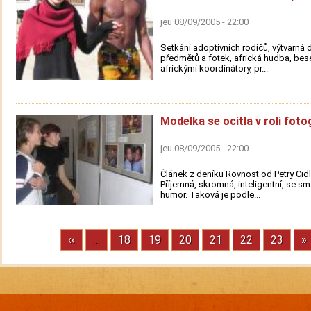
jeu 08/09/2005 - 22:00
Setkání adoptivních rodičů, výtvarná d
předmětů a fotek, africká hudba, bes
africkými koordinátory, pr...
Modelka se ocitla v roli foto
jeu 08/09/2005 - 22:00
Článek z deníku Rovnost od Petry Cid
Příjemná, skromná, inteligentní, se s
humor. Taková je podle...
Previous
‹‹
…
Stránka
18
Stránka
19
Stránka
20
Stránka
21
Stránka
22
Stránka
23
N
»
Pagination
page
p