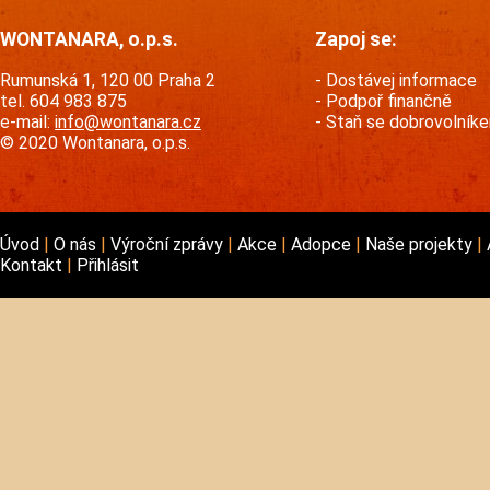
WONTANARA, o.p.s.
Zapoj se:
Rumunská 1, 120 00 Praha 2
Dostávej informace
tel. 604 983 875
Podpoř finančně
e-mail:
info@wontanara.cz
Staň se dobrovolník
© 2020 Wontanara, o.p.s.
Úvod
O nás
Výroční zprávy
Akce
Adopce
Naše projekty
Kontakt
Přihlásit