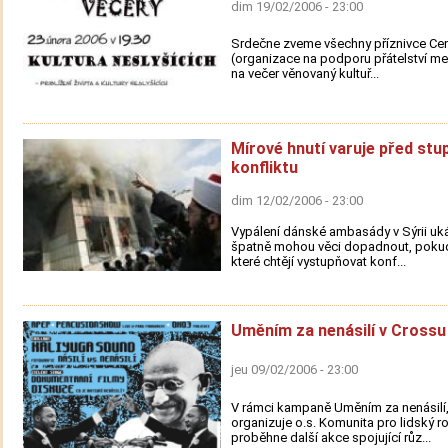
dim 19/02/2006 - 23:00
Srdečne zveme všechny příznivce Cent
(organizace na podporu přátelství me
na večer věnovaný kultuř...
Mírové hnutí varuje před st
konfliktu
dim 12/02/2006 - 23:00
Vypálení dánské ambasády v Sýrii uká
špatně mohou věci dopadnout, pokud 
které chtějí vystupňovat konf...
Uměním za nenásilí v Crossu
jeu 09/02/2006 - 23:00
V rámci kampaně Uměním za nenásilí,
organizuje o.s. Komunita pro lidský ro
proběhne další akce spojující růz...