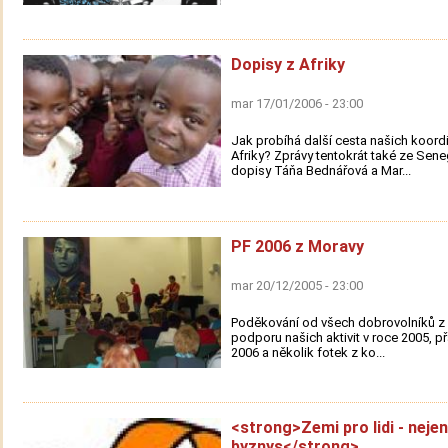
Dopisy z Afriky
mar 17/01/2006 - 23:00
Jak probíhá další cesta našich koord
Afriky? Zprávy tentokrát také ze Sen
dopisy Táňa Bednářová a Mar...
PF 2006 z Moravy
mar 20/12/2005 - 23:00
Poděkování od všech dobrovolníků z
podporu našich aktivit v roce 2005, p
2006 a několik fotek z ko...
<strong>Zemi pro lidi - nejen
byznys</strong>