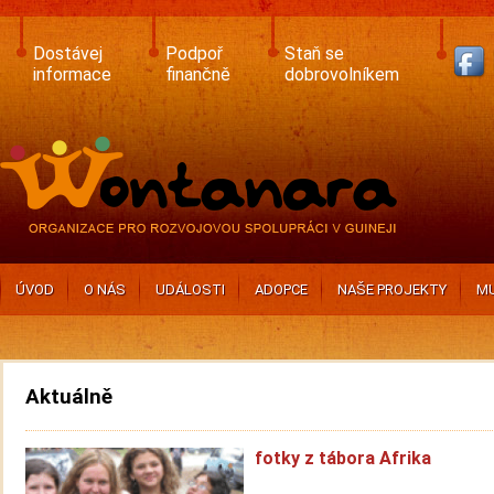
Skip
to
main
Dostávej
Podpoř
Staň se
content
informace
finančně
dobrovolníkem
ÚVOD
O NÁS
UDÁLOSTI
ADOPCE
NAŠE PROJEKTY
MU
Aktuálně
fotky z tábora Afrika