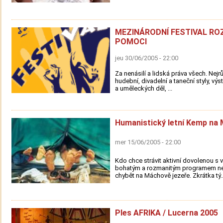
MEZINÁRODNÍ FESTIVAL R
POMOCI
jeu 30/06/2005 - 22:00
Za nenásilí a lidská práva všech. Nejr
hudební, divadelní a taneční styly, výs
a uměleckých děl, ...
Humanistický letní Kemp na
mer 15/06/2005 - 22:00
Kdo chce strávit aktivní dovolenou s v
bohatým a rozmanitým programem n
chybět na Máchově jezeře. Zkrátka tý..
Ples AFRIKA / Lucerna 2005