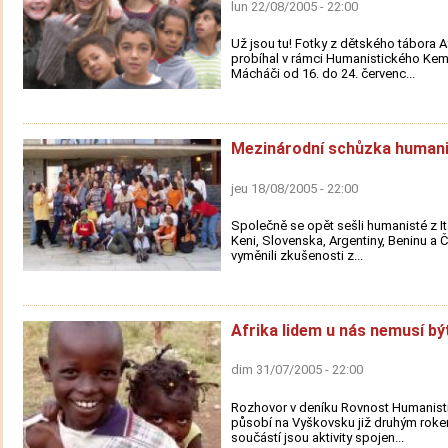
lun 22/08/2005 - 22:00
Už jsou tu! Fotky z dětského tábora Af
probíhal v rámci Humanistického Ke
Mácháči od 16. do 24. červenc...
Mezinárodní schůzka human
jeu 18/08/2005 - 22:00
Společně se opět sešli humanisté z Itá
Keni, Slovenska, Argentiny, Beninu a Č
vyměnili zkušenosti z...
Afrika lidem u nás nemusí bý
dim 31/07/2005 - 22:00
Rozhovor v deníku Rovnost Humanisti
působí na Vyškovsku již druhým rok
součástí jsou aktivity spojen...