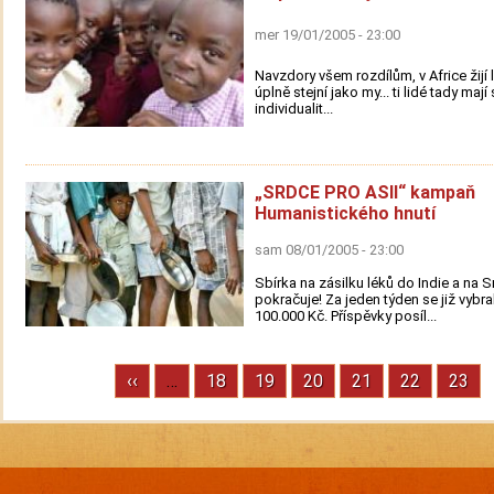
mer 19/01/2005 - 23:00
Navzdory všem rozdílům, v Africe žijí l
úplně stejní jako my... ti lidé tady mají
individualit...
„SRDCE PRO ASII“ kampaň
Humanistického hnutí
sam 08/01/2005 - 23:00
Sbírka na zásilku léků do Indie a na S
pokračuje! Za jeden týden se již vybra
100.000 Kč. Příspěvky posíl...
Previous
‹‹
…
Stránka
18
Stránka
19
Stránka
20
Stránka
21
Stránka
22
Strán
23
Pagination
page