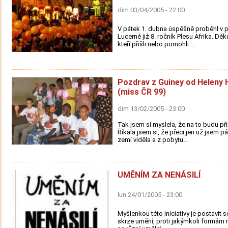
dim 03/04/2005 - 22:00
V pátek 1. dubna úspěšně proběhl v 
Lucerně již 8. ročník Plesu Afrika. Dě
kteří přišli nebo pomohli ...
Pozdrav z Guiney od Heleny
(miss ČR 99)
dim 13/02/2005 - 23:00
Tak jsem si myslela, že na to budu př
Říkala jsem si, že přeci jen už jsem 
zemí viděla a z pobytu...
UMĚNÍM ZA NENÁSILÍ
lun 24/01/2005 - 23:00
Myšlenkou této iniciativy je postavit s
skrze umění, proti jakýmkoli formám n