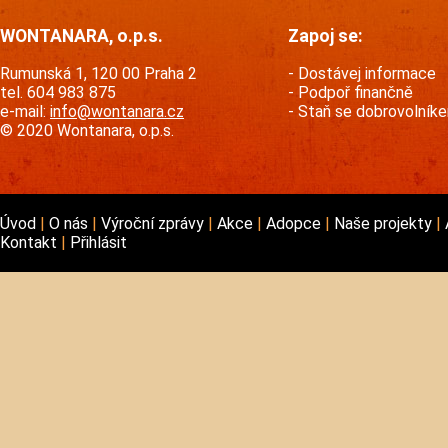
WONTANARA, o.p.s.
Zapoj se:
Rumunská 1, 120 00 Praha 2
Dostávej informace
tel. 604 983 875
Podpoř finančně
e-mail:
info@wontanara.cz
Staň se dobrovolník
© 2020 Wontanara, o.p.s.
Úvod
O nás
Výroční zprávy
Akce
Adopce
Naše projekty
Kontakt
Přihlásit