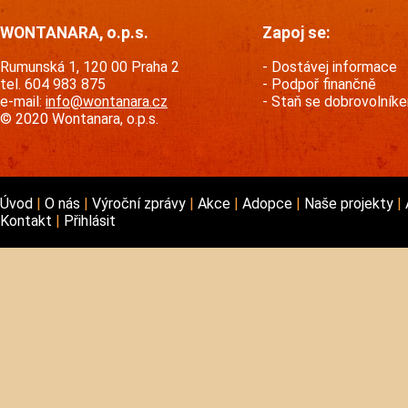
WONTANARA, o.p.s.
Zapoj se:
Rumunská 1, 120 00 Praha 2
Dostávej informace
tel. 604 983 875
Podpoř finančně
e-mail:
info@wontanara.cz
Staň se dobrovolník
© 2020 Wontanara, o.p.s.
Úvod
O nás
Výroční zprávy
Akce
Adopce
Naše projekty
Kontakt
Přihlásit