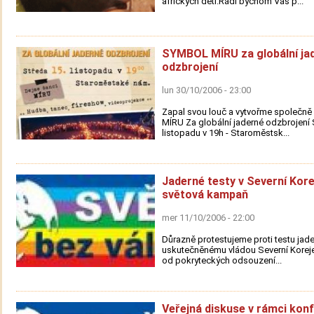
afrických dětí.Rádí bychom Vás p...
SYMBOL MÍRU za globální ja
odzbrojení
lun 30/10/2006 - 23:00
Zapal svou louč a vytvořme společn
MÍRU Za globální jaderné odzbrojení 
listopadu v 19h - Staroměstsk...
Jaderné testy v Severní Korej
světová kampaň
mer 11/10/2006 - 22:00
Důrazně protestujeme proti testu jad
uskutečněnému vládou Severní Koreje
od pokryteckých odsouzení...
Veřejná diskuse v rámci kon