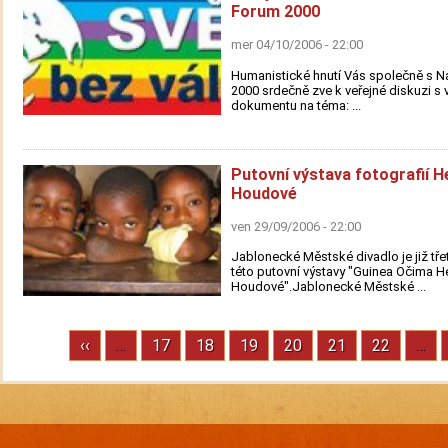
Forum 2000
mer 04/10/2006 - 22:00
Humanistické hnutí Vás společně s 
2000 srdečně zve k veřejné diskuzi s 
dokumentu na téma: ...
Putovní výstava fotografií H
Houdové
ven 29/09/2006 - 22:00
Jablonecké Městské divadlo je již tře
této putovní výstavy "Guinea Očima H
Houdové".Jablonecké Městské ...
Previous
‹‹
…
Stránka
17
Stránka
18
Stránka
19
Stránka
20
Stránka
21
Stránka
22
…
Pagination
page