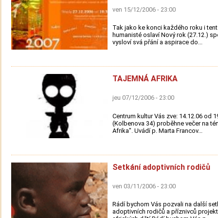
ven 15/12/2006 - 23:00
Tak jako ke konci každého roku i tent
humanisté oslaví Nový rok (27.12.) sp
vysloví svá přání a aspirace do...
TAJEMNÁ AFRIKA
jeu 07/12/2006 - 23:00
Centrum kultur Vás zve: 14.12.06 od 1
(Kolbenova 34) proběhne večer na t
Afrika". Uvádí p. Marta Francov...
Setkání adoptivních rodičů
ven 03/11/2006 - 23:00
Rádí bychom Vás pozvali na další set
adoptivních rodičů a příznivců proje