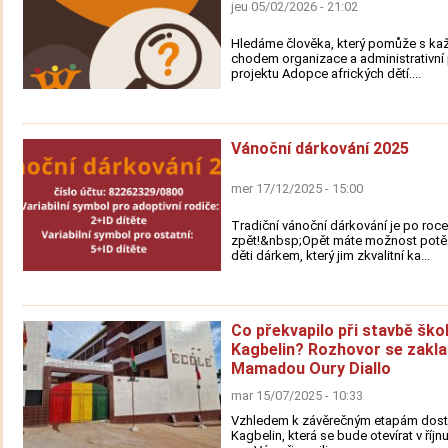
jeu 05/02/2026 - 21:02
Hledáme člověka, který pomůže s k
chodem organizace a administrativn
projektu Adopce afrických dětí....
Vánoční dárkování 2025
mer 17/12/2025 - 15:00
Tradiční vánoční dárkování je po roce
zpět!&nbsp;Opět máte možnost potěš
děti dárkem, který jim zkvalitní ka...
Co překvapilo při stavbě ško
Kagbelin? Rozhovor se zakl
Mamadou Oury Diallo
mar 15/07/2025 - 10:33
Vzhledem k závěrečným etapám dost
Kagbelin, která se bude otevírat v říjn