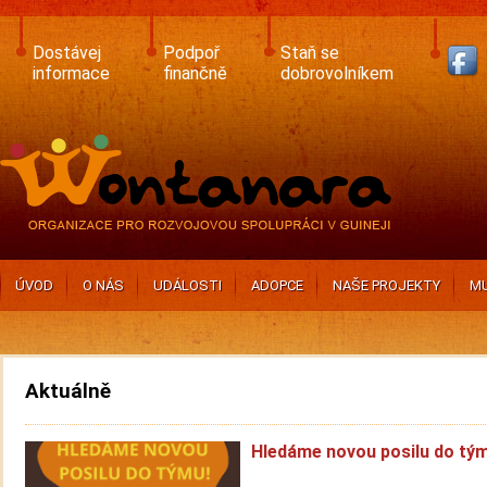
Skip
to
main
Dostávej
Podpoř
Staň se
content
informace
finančně
dobrovolníkem
ÚVOD
O NÁS
UDÁLOSTI
ADOPCE
NAŠE PROJEKTY
MU
Aktuálně
Hledáme novou posilu do tý