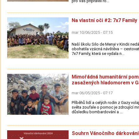
pro Vás připravili ro...
Na vlastní oči #2: 7x7 Family
mar 10/06/2025 - 07:15
Naší školu Silo de Menyi v Kindii ned
obohatila vzácná návštěva – cestovat
7x7 Family, která se vydala n...
Mimořádná humanitární pom
zasažených hladomorem v G
mar 06/05/2025 - 07:17
Příběhů lidí a celých rodin z Gazy vola
světa zoufale o pomoc je zdrcující mn
důsledku bombardování a ...
Souhrn Vánočního dárkování