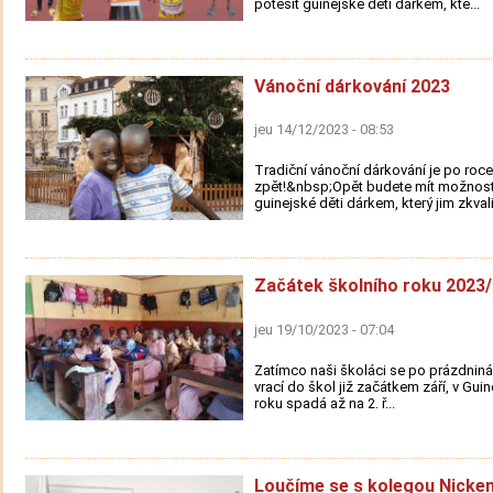
potěšit guinejské děti dárkem, kte...
Vánoční dárkování 2023
jeu 14/12/2023 - 08:53
Tradiční vánoční dárkování je po roce
zpět!&nbsp;Opět budete mít možnost
guinejské děti dárkem, který jim zkvali.
Začátek školního roku 2023
jeu 19/10/2023 - 07:04
Zatímco naši školáci se po prázdniná
vrací do škol již začátkem září, v Guin
roku spadá až na 2. ř...
Loučíme se s kolegou Nicke