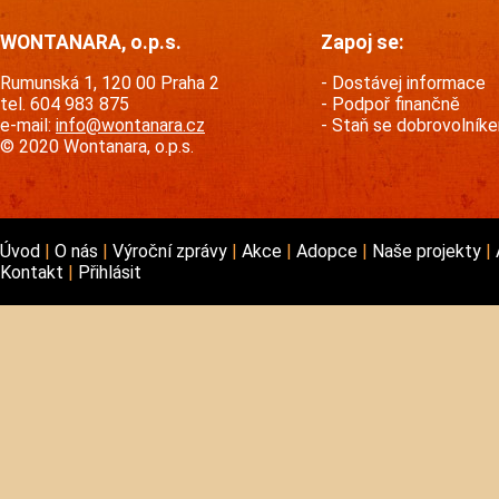
WONTANARA, o.p.s.
Zapoj se:
Rumunská 1, 120 00 Praha 2
Dostávej informace
tel. 604 983 875
Podpoř finančně
e-mail:
info@wontanara.cz
Staň se dobrovolník
© 2020 Wontanara, o.p.s.
Úvod
O nás
Výroční zprávy
Akce
Adopce
Naše projekty
Kontakt
Přihlásit