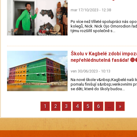
mar 17/10/2023 - 12:38
Po více než tříleté spolupráci nás opo
kolegů, Nick. Nick Ojo Omorodion řa
týmu rozšířil společně s...
Školu v Kagbelé zdobí impoz
nepřehlédnutelná fasáda! 🔴
ven 30/06/2023 - 10:13
Na nové škole v&nbsp;Kagbelé naši 
pomalu finišují s&nbsp;venkovními p
se děti, které do školy budou...
Stránka
1
Stránka
2
Stránka
3
Stránka
4
Stránka
5
Stránka
6
…
Next
»
Pagination
page