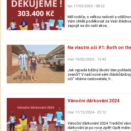
lun 17/03/2025 - 08:32
Milí rodiče, s velkou radostí a vděčn
Vám chtěli poděkovat za Vaši štědros
zapojit se do naší akce...
Na vlastní oči #1: Both on th
mer 19/02/2025 - 15:43
Jak vypadá běžný školní den pohle
zvenčí? V naší nové sérii článků&nbsp
oči“ vítáme cestovatele, h...
Vánoční dárkování 2024
mar 17/12/2024 - 23:12
Vánoční dárkování 2024 Tradiční ván
dárkování je po roce zpět! Opět mát