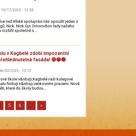
 10/17/2023 - 12:38
íce než tříleté spolupráci nás opouští jeden z
gů, Nick. Nick Ojo Omorodion řady našeho
 rozšířil společně s...
lu v Kagbelé zdobí impozantní
řehlédnutelná fasáda! 🔴🟡🟢
 06/30/2023 - 10:13
ové škole v&nbsp;Kagbelé naši kolegové
lu finišují s&nbsp;venkovními pracemi. Nově
ěti, které do školy budou...
Page
4
Page
5
Page
6
…
Next
»
page