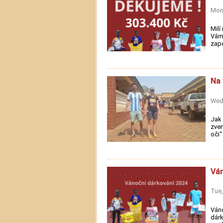
Mon,
Milí
Vám 
zapo
Na 
Wed,
Jak
zven
oči“
Ván
Tue,
Váno
dárk