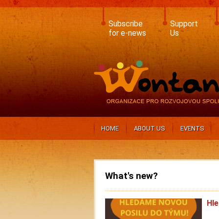
Skip
to
main
Subscribe
Support
content
for e-news
Us
HOME
ABOUT US
EVENTS
What's new?
Hle