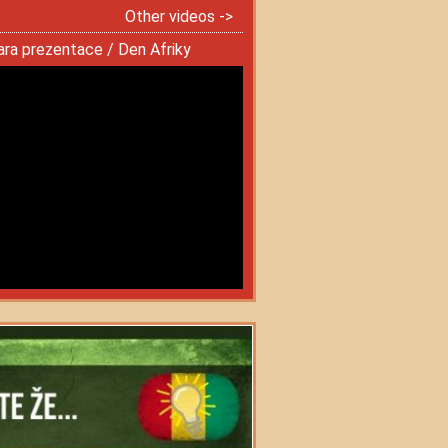
Other videos ->
ra prezentace / Den Afriky