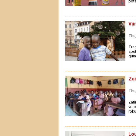
potě
Ván
Thu,
Trad
zpět
guin
Zač
Thu,
Zatí
vrac
roku
Lou