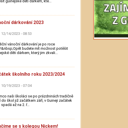
šit guinejské děti dárkem, kte...
oční dárkování 2023
 12/14/2023 - 08:53
iční vánoční dárkování je po roce
!&nbsp;Opět budete mít možnost potěšit
ejské děti dárkem, který jim zkvali...
átek školního roku 2023/2024
 10/19/2023 - 07:04
mco naši školáci se po prázdninách tradičně
í do škol již začátkem září, v Guineji začátek
 spadá až na 2. ř...
číme se s kolegou Nickem!