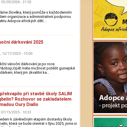
 02/05/2026 - 21:02
dáme člověka, který pomůže s každodenním
em organizace a administrativní podporou
ektu Adopce afrických dětí....
oční dárkování 2025
 12/17/2025 - 15:00
iční vánoční dárkování je po roce
!&nbsp;Opět máte možnost potěšit guinejské
 dárkem, který jim zkvalitní ka...
překvapilo při stavbě školy SALIM
belin? Rozhovor se zakladatelem
adou Oury Diallo
 07/15/2025 - 10:33
ledem k závěrečným etapám dostavby školy
elin, která se bude otevírat v říjnu 2025, jsme si