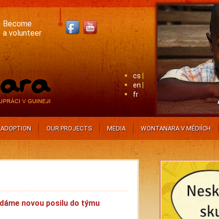
Become
a volunteer
cs
en
fr
ADOPTION
OUR PROJECTS
MEDIA
WONTANARA V MÉDIÍCH
dáme novou posilu do týmu