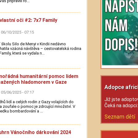
ás připravili ro...
vlastní oči #2: 7x7 Family
 06/10/2025 - 07:15
 školu Silo de Menyi v Kindii nedávno
atila vzácná návštěva – cestovatelská rodina
Family, která se vydala n...
ořádná humanitární pomoc lidem
sažených hladomorem v Gaze
Adopce afric
 05/06/2025 - 07:17
Již jste adoptov
ěhů lidí a celých rodin z Gazy volajících do
Čeká na adopci
a zoufale o pomoc je zdrcující množství. V
edku bombardování a ...
Seznam dětí
hrn Vánočního dárkování 2024