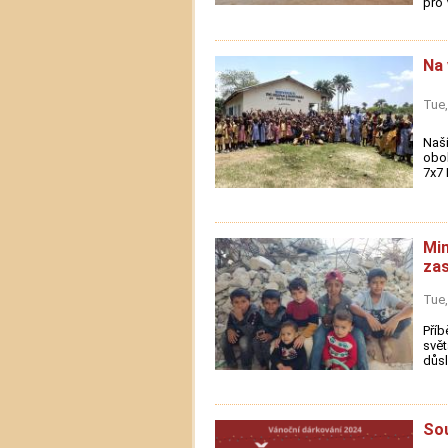
pro V
Na 
Tue,
Naší
oboh
7x7 
Mim
za
Tue,
Příb
svět
důsl
Sou