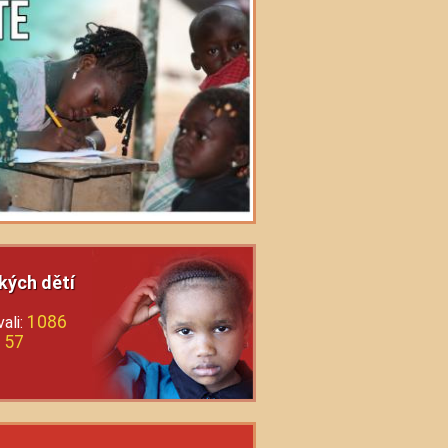
kých dětí
1086
ali:
57
: