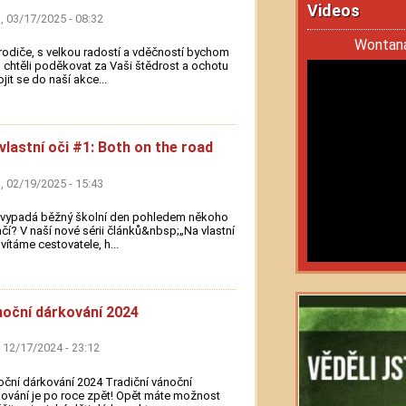
Videos
 03/17/2025 - 08:32
Wontana
 rodiče, s velkou radostí a vděčností bychom
chtěli poděkovat za Vaši štědrost a ochotu
jit se do naší akce...
vlastní oči #1: Both on the road
 02/19/2025 - 15:43
 vypadá běžný školní den pohledem někoho
čí? V naší nové sérii článků&nbsp;„Na vlastní
 vítáme cestovatele, h...
oční dárkování 2024
 12/17/2024 - 23:12
ční dárkování 2024 Tradiční vánoční
ování je po roce zpět! Opět máte možnost