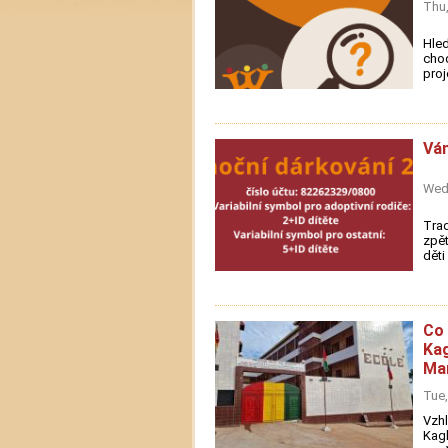
Thu,
Hle
chod
proj
Ván
Wed,
Trad
zpět
děti
Co 
Kag
Mam
Tue,
Vzh
Kagb