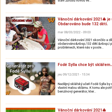
staví zbrusu novou ve...
Vánoční dárkování 2021🎄 je 
Obdarováno bude 132 dětí.
mar 08/03/2022 - 09:03
Vánoční dárkování 2021 skončilo a d
obdarováno&nbsp;132 dětí.&nbsp;I p
problémech, které nás v posle...
Fodé Sylla chce být sklářem..
jeu 09/12/2021 - 15:34
Nadějný sklářský učeň Fodé Sylla by s
vlastní malou sklárnu. K tomu ale pot
benzínový generátor, kter...
Vánoční dárkování 2021🎄