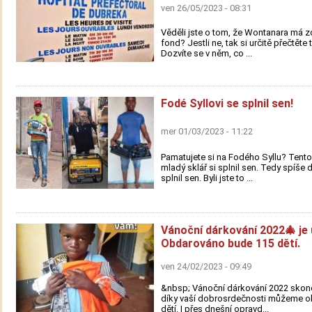
ven 26/05/2023 - 08:31
Věděli jste o tom, že Wontanara má z
fond? Jestli ne, tak si určitě přečtěte 
Dozvíte se v něm, co ...
Fodé Syllovi se splnil sen!
mer 01/03/2023 - 11:22
Pamatujete si na Fodého Syllu? Tento
mladý sklář si splnil sen. Tedy spíše 
splnil sen. Byli jste to ...
Vánoční dárkování 2022🎄 je 
Obdarováno bude 115 dětí.
ven 24/02/2023 - 09:49
&nbsp; Vánoční dárkování 2022 skon
díky vaší dobrosrdečnosti můžeme o
dětí. I přes dnešní opravd...