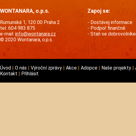
WONTANARA, o.p.s.
Zapoj se:
Rumunská 1, 120 00 Praha 2
Dostávej informace
tel. 604 983 875
Podpoř finančně
e-mail:
info@wontanara.cz
Staň se dobrovolník
© 2020 Wontanara, o.p.s.
Úvod
O nás
Výroční zprávy
Akce
Adopce
Naše projekty
Kontakt
Přihlásit