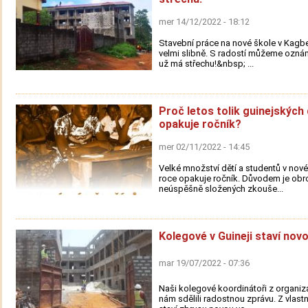
mer 14/12/2022 - 18:12
Stavební práce na nové škole v Kagbe
velmi slibně. S radostí můžeme oznám
už má střechu!&nbsp; ...
Proč letos tolik guinejských 
opakuje ročník?
mer 02/11/2022 - 14:45
Velké množství dětí a studentů v nov
roce opakuje ročník. Důvodem je obr
neúspěšně složených zkouše...
Kolegové v Guineji staví novo
mar 19/07/2022 - 07:36
Naši kolegové koordinátoři z organi
nám sdělili radostnou zprávu. Z vlastní