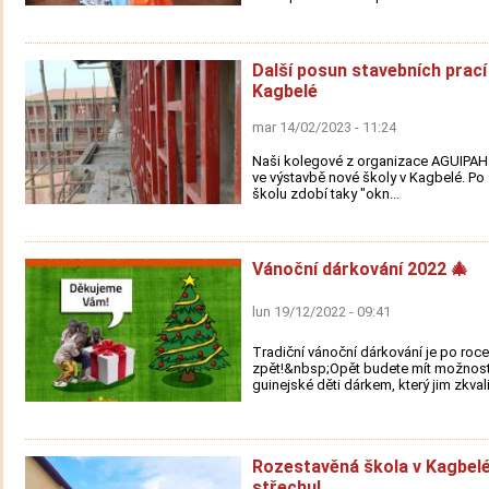
Další posun stavebních prací
Kagbelé
mar 14/02/2023 - 11:24
Naši kolegové z organizace AGUIPAH 
ve výstavbě nové školy v Kagbelé. Po 
školu zdobí taky "okn...
Vánoční dárkování 2022 🎄
lun 19/12/2022 - 09:41
Tradiční vánoční dárkování je po roce
zpět!&nbsp;Opět budete mít možnost
guinejské děti dárkem, který jim zkvali.
Rozestavěná škola v Kagbel
střechu!