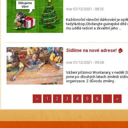
mar 07/12/2021 - 08:32
Každoroční vánoční dárkování je opě
tady!&nbsp;Obdarujte guinejské dítě 
mu udělá radost a zkvalitní jeho ...
Sídlíme na nové adrese! 🏠
mer 01/12/2021 - 09:28
Vážení příznivci Wontanary, v neděli 2
jsme po dlouhých letech změnili sídlo
organizace. Z důvodu změny...
Previous
‹‹
Stránka
1
Stránka
2
Stránka
3
Stránka
4
Stránka
5
Stránka
6
…
Next
»
Pagination
page
page